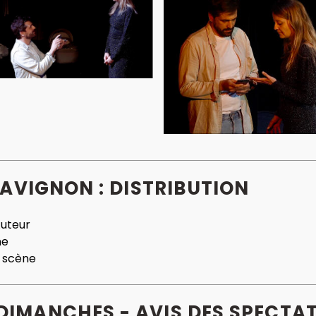
AVIGNON : DISTRIBUTION
uteur
ne
 scène
DIMANCHES - AVIS
DES
SPECTAT