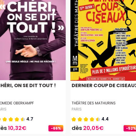
HÉRI, ON SE DIT TOUT !
DERNIER COUP DE CISEAU
OMEDIE OBERKAMPF
THÉÂTRE DES MATHURINS
ARIS
PARIS
4.7
4.4
dès
10,32€
dès
20,05€
-66%
-52%