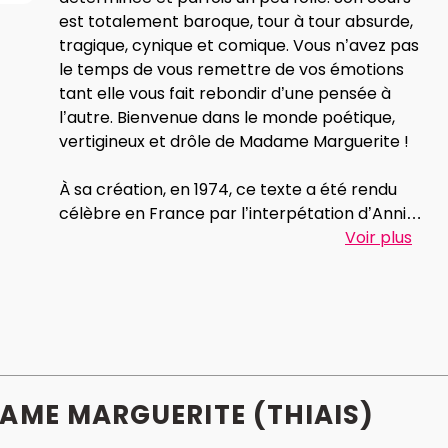
est totalement baroque, tour à tour absurde,
tragique, cynique et comique. Vous n’avez pas
le temps de vous remettre de vos émotions
tant elle vous fait rebondir d’une pensée à
l’autre. Bienvenue dans le monde poétique,
vertigineux et drôle de Madame Marguerite !
À sa création, en 1974, ce texte a été rendu
célèbre en France par l’interpétation d’Annie
Girardot. “Quarante après, voici une nouvelle
Voir plus
incarnation de Madame Marguerite, plus
proche de l’originale, plus drôle qu’amusante,
plus tragique que militante… bref sauvage,
telle qu’elle est sortie de ma tête lorsque
j’écrivis ce texte en 1970” souligne Roberto
Athayde.
AME MARGUERITE (THIAIS)