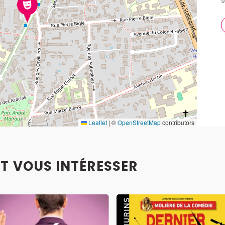
9
Leaflet
|
©
OpenStreetMap
contributors
T VOUS INTÉRESSER