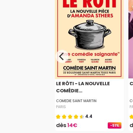
OUSIE
LE RÔTI - LA NOUVELLE
C
COMÉDIE...
E LA MICHODIERE
COMEDIE SAINT MARTIN
C
PARIS
P
4.7
4.4
0€
dès
14€
-51%