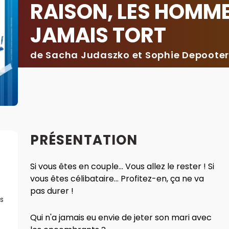
RAISON, LES HOMM
JAMAIS TORT
de Sacha Judaszko et Sophie Depoote
PRÉSENTATION
Si vous êtes en couple... Vous allez le rester ! Si
vous êtes célibataire... Profitez-en, ça ne va
pas durer !
s
Qui n'a jamais eu envie de jeter son mari avec