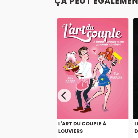
ÇA PEUT ÉGALEMEN
 PARDONNENT MAIS
L'ART DU COUPLE À
L
...
LOUVIERS
D