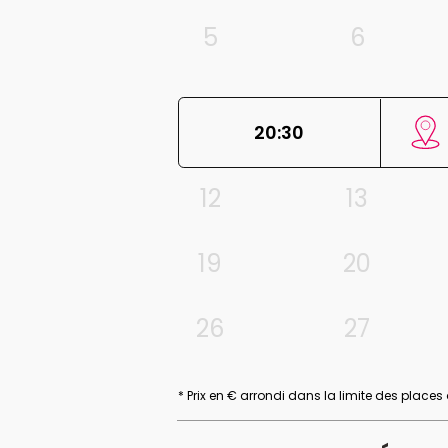
5
6
20:30
12
13
19
20
26
27
* Prix en € arrondi dans la limite des places