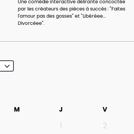
Une comédie interactive délirante concoctée
par les créateurs des pièces à succès : "Faites
l'amour pas des gosses" et "Libéréee...
Divorcéee".
M
J
V
1
2