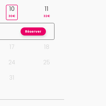
10
11
30€
32€
Réserver
17
18
24
25
31