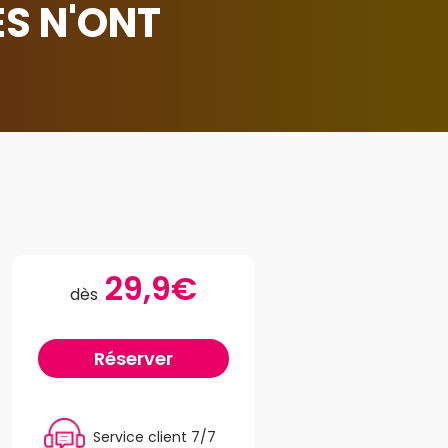
ES N'ONT
r
29,9€
dès
Réserver
Service client 7/7