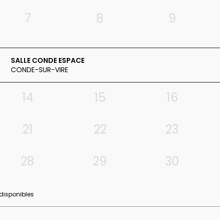
7
8
9
SALLE CONDE ESPACE
CONDE-SUR-VIRE
14
15
16
21
22
23
28
29
30
 disponibles