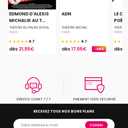
EDMOND D'ALEXIS
ADN
LE CE
MICHALIK AU T...
POÈTE
E
THÉÂTRE DU PALAIS ROYAL
THÉÂTRE MICHEL
THÉÂTRE 
PARIS
PARIS
PARIS
4.7
4.7
dès
21,55€
dès
17,55€
dès
2
-48%
SERVICE CLIENT 7 / 7
PAIEMENT 100% SÉCURISÉ
RECEVEZ TOUS NOS BONS PLANS
Valider