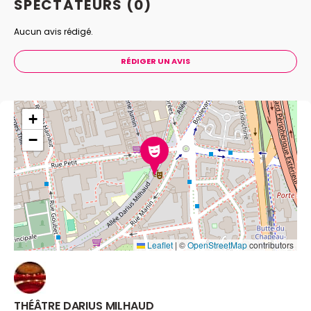
SPECTATEURS
(0)
Aucun avis rédigé.
RÉDIGER UN AVIS
+
−
Leaflet
|
©
OpenStreetMap
contributors
THÉÂTRE DARIUS MILHAUD