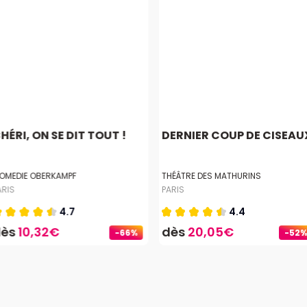
HÉRI, ON SE DIT TOUT !
DERNIER COUP DE CISEAU
OMEDIE OBERKAMPF
THÉÂTRE DES MATHURINS
ARIS
PARIS
4.7
4.4
dès
10,32€
dès
20,05€
-66%
-52%