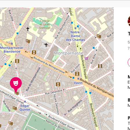
5
7
E
M