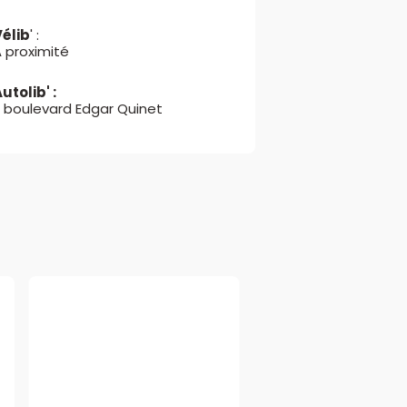
Vélib
' :
A proximité
utolib' :
2 boulevard Edgar Quinet