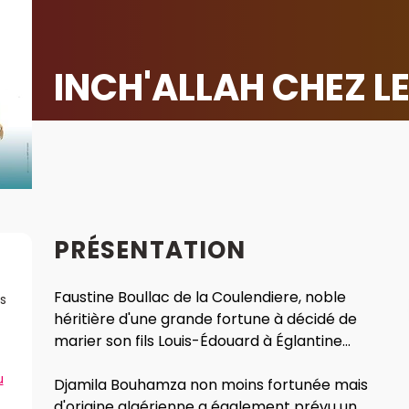
INCH'ALLAH CHEZ L
PRÉSENTATION
Faustine Boullac de la Coulendiere, noble
s
héritière d'une grande fortune à décidé de
marier son fils Louis-Édouard à Églantine...
u
Djamila Bouhamza non moins fortunée mais
d'origine algérienne a également prévu un