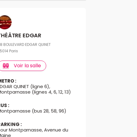
THÉÂTRE EDGAR
8 BOULEVARD EDGAR QUINET
5014 Paris
Voir la salle
METRO :
DGAR QUINET (ligne 6),
ontparnasse (lignes 4, 6, 12, 13)
BUS :
Montparnasse (bus 28, 58, 96)
PARKING :
Tour Montparnasse, Avenue du
Maine