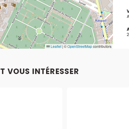
A
Leaflet
|
©
OpenStreetMap
contributors
T VOUS INTÉRESSER