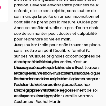
passion. Devenue envahissante pour ses deux
u
enfants, elle se sent rejetée, sans soutien de
son mari, qui lui porte un amour inconditionnel
dont elle ne prend pas la mesure. Guidée par
Anne, sa confidente, elle n’a pas d’autre choix
que de surmonter peur, doutes et culpabilité
pour reprendre sa vie en main.
Jusqu’où ira-t-elle pour enfin trouver sa place,
sans mettre en péril l’équilibre familial ?
Sur des musiques originales accompagnées de
chorégraphies de styles variés, c’est un
Auteure : Danièle Adad
message d’espoir que véhicule « Il est toujours
Mise en scène : Hervé Lewandowski
le temps, le musical ». La communication,
Musique et Direction musicale : Fanny Delaigue
l’amour inconditionnel, la famille, le courage et
Assistant Direction musicale : Pascal Bihannic
l’estime de soi bercent le propos :
Assistante Mise en scène : Laura Bouchez
l’accomplissement et le dépassement de soi
Chorégraphie : Matteo Reggiori
quel que soit son âge.
Assistante Chorégraphie : Camille Serrano
Costumes : Rachel Martin