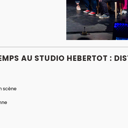
EMPS AU STUDIO HEBERTOT : DI
n scène
nne