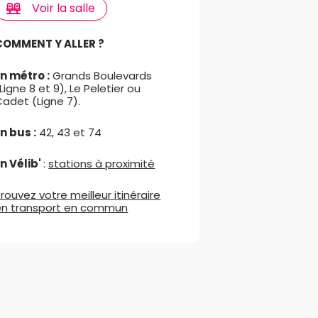
Voir la salle
COMMENT Y ALLER ?
En métro :
Grands Boulevards
Ligne 8 et 9), Le Peletier ou
adet (Ligne 7).
n bus :
42, 43 et 74
n Vélib'
:
stations à proximité
rouvez votre meilleur itinéraire
en transport en commun