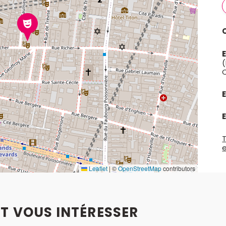
(
C
E
E
T
Leaflet
|
©
OpenStreetMap
contributors
T VOUS INTÉRESSER