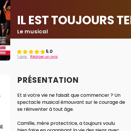
IL EST TOUJOURS T
Le musical
5.0
1 avis
Rédiger un avis
PRÉSENTATION
Et si votre vie ne faisait que commencer ? Un
s
spectacle musical émouvant sur le courage de
se réinventer à tout âge.
Camille, mère protectrice, a toujours voulu
NE
bien faire en organisant la vie des siens avec