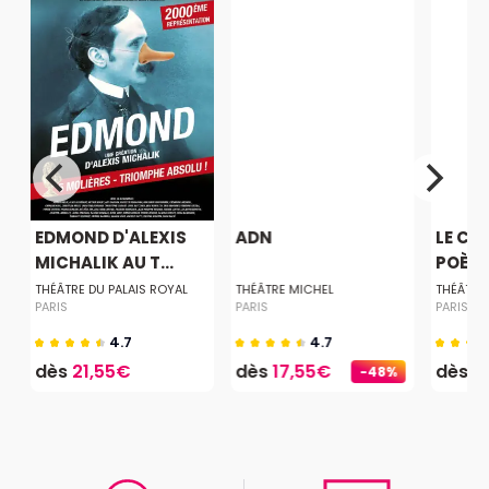
EDMOND D'ALEXIS
ADN
LE CE
MICHALIK AU T...
POÈTE
E
THÉÂTRE DU PALAIS ROYAL
THÉÂTRE MICHEL
THÉÂTRE 
PARIS
PARIS
PARIS
4.7
4.7
dès
21,55€
dès
17,55€
dès
2
-48%