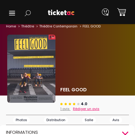
Home
Théâtre
Théâtre Contemporain
FEEL GOOD
FEEL GOOD
4.0
1 avis
Rédiger un avis
Photos
Distribution
Salle
Avis
INFORMATIONS