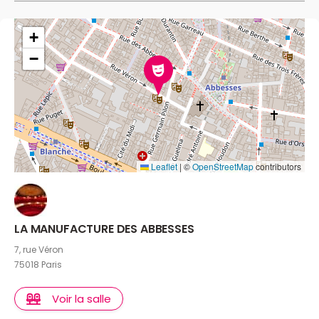
+
−
Leaflet
|
©
OpenStreetMap
contributors
LA MANUFACTURE DES ABBESSES
7, rue Véron
75018 Paris
Voir la salle