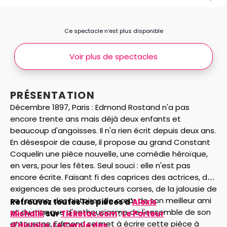
Ce spectacle n’est plus disponible
Voir plus de spectacles
PRÉSENTATION
Décembre 1897, Paris : Edmond Rostand n'a pas
encore trente ans mais déjà deux enfants et
beaucoup d'angoisses. Il n'a rien écrit depuis deux ans.
En désespoir de cause, il propose au grand Constant
Coquelin une pièce nouvelle, une comédie héroïque,
en vers, pour les fêtes. Seul souci : elle n'est pas
encore écrite. Faisant fi des caprices des actrices, des
exigences de ses producteurs corses, de la jalousie de
sa femme, des histoires de cœur de son meilleur ami
Retrouvez toutes les pièces d'
Alexis
et du manque d'enthousiasme de l'ensemble de son
Michalik
sur
Ticketac.com
:
Le Porteur
entourage, Edmond se met à écrire cette pièce à
d'Histoire
,
Le Cercle des