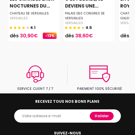
NOCTURNES DU...
DEVIENS UNE...
ROYA
CHATEAU DE VERSAILLES
PALAIS DES CONGRES DE
CHATEAU 
VERSAILLES
VERSAILLES
GALERIE
VERSAILLES
VERSAILL
4.1
4.5
dès
30,90€
dès
38,60€
dès
2
-13%
SERVICE CLIENT 7 / 7
PAIEMENT 100% SÉCURISÉ
RECEVEZ TOUS NOS BONS PLANS
Valider
SUIVEZ-NOUS