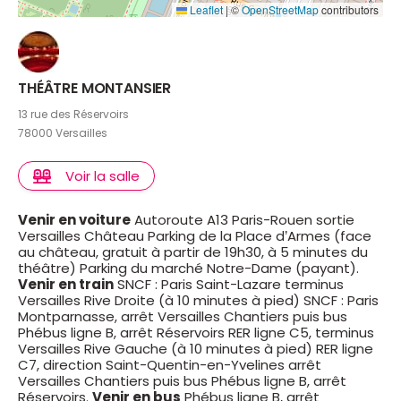
Leaflet
|
©
OpenStreetMap
contributors
THÉÂTRE MONTANSIER
13 rue des Réservoirs
78000 Versailles
Voir la salle
Venir en voiture
Autoroute A13 Paris-Rouen sortie
Versailles Château Parking de la Place d’Armes (face
au château, gratuit à partir de 19h30, à 5 minutes du
théâtre) Parking du marché Notre-Dame (payant).
Venir en train
SNCF : Paris Saint-Lazare terminus
Versailles Rive Droite (à 10 minutes à pied) SNCF : Paris
Montparnasse, arrêt Versailles Chantiers puis bus
Phébus ligne B, arrêt Réservoirs RER ligne C5, terminus
Versailles Rive Gauche (à 10 minutes à pied) RER ligne
C7, direction Saint-Quentin-en-Yvelines arrêt
Versailles Chantiers puis bus Phébus ligne B, arrêt
Réservoirs.
Venir en bus
Phébus ligne B, arrêt