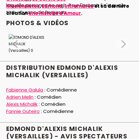
laquelle personne ne croit. Pour l'instant, il n'a que le
Illusionnistes
,
Edmond
,
Intramuros
et sa dernière
titre : Cyrano de Bergerac.
création
Une Histoire d'Amour
.
PHOTOS & VIDÉOS
DISTRIBUTION EDMOND D'ALEXIS
MICHALIK (VERSAILLES)
Fabienne Galula
:
Comédienne
Adrien Melin
:
Comédien
Alexis Michalik
:
Comédien
Fannie Outeiro
:
Comédienne
EDMOND D'ALEXIS MICHALIK
(VERSAILLES) - AVIS
SPECTATEURS