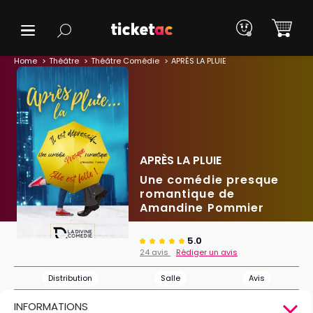
Home
Théâtre
Théâtre Comédie
APRÈS LA PLUIE
APRÈS LA PLUIE
Une comédie presque
romantique de
Amandine Pommier
5.0
24 avis
Rédiger un avis
Distribution
Salle
Avis
INFORMATIONS