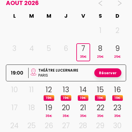
AOUT 2026
L
M
M
J
V
S
D
1
2
3
4
5
6
7
8
9
35€
25€
25€
THÉÂTRE LUCERNAIRE
19:00
Réserver
PARIS
10
11
12
13
14
15
16
19€
19€
19€
19€
19€
17
18
19
20
21
22
23
35€
35€
35€
35€
35€
24
25
26
27
28
29
30