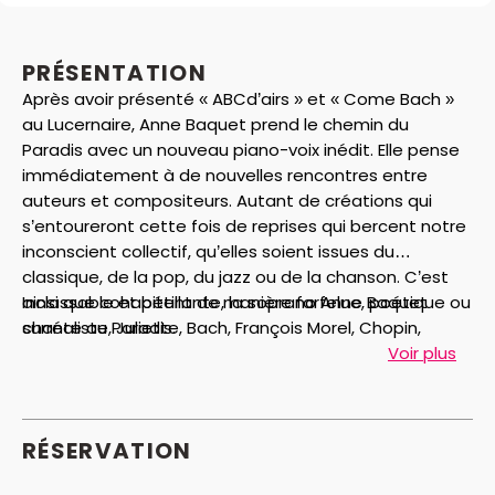
PRÉSENTATION
Après avoir présenté « ABCd’airs » et « Come Bach »
au Lucernaire, Anne Baquet prend le chemin du
Paradis avec un nouveau piano-voix inédit. Elle pense
immédiatement à de nouvelles rencontres entre
auteurs et compositeurs. Autant de créations qui
s’entoureront cette fois de reprises qui bercent notre
inconscient collectif, qu’elles soient issues du
classique, de la pop, du jazz ou de la chanson. C’est
ainsi que cohabitent de manière farfelue, poétique ou
Inclassable et pétillante, la soprano Anne Baquet
surréaliste, Juliette, Bach, François Morel, Chopin,
chante au Paradis.
Moustaki, Prévert, Rachmaninov, Marie-Paule Belle,
Voir plus
Thierry Escaich, Victor Haïm, Charles Gounod, Isabelle
Mayereau… En route pour un voyage insolite !
RÉSERVATION