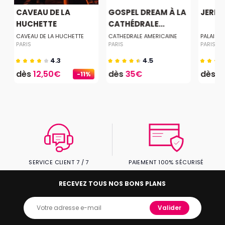
CAVEAU DE LA
GOSPEL DREAM À LA
JERE
HUCHETTE
CATHÉDRALE...
CAVEAU DE LA HUCHETTE
CATHEDRALE AMERICAINE
PALAIS 
PARIS
PARIS
PARIS
4.3
4.5
dès
12,50€
dès
35€
dès
2
-11%
SERVICE CLIENT 7 / 7
PAIEMENT 100% SÉCURISÉ
RECEVEZ TOUS NOS BONS PLANS
Valider