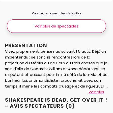
Ce spectacle n’est plus disponible
Voir plus de spectacles
PRÉSENTATION
Vivez proprement, pensez au suivant ! 5 août. Déjà un
malentendu : se sont-ils rencontrés lors de la
projection du Mépris ou de Deux ou trois choses que je
sais d’elle de Godard ? William et Anne débattent, se
disputent et passent pour finir à côté de leur vie et du
bonheur. Lui, antimondialiste farouche, vit avec son
temps, il mène les combats d’usage et de rigueur. Elle,
passionnée de Shakespeare, s’attarde dans les
Voir plus
bibliothèques, elle respire mieux au xviie siècle.
SHAKESPEARE IS DEAD, GET OVER IT !
Enquête policière ou farce noire, avec projections,
- AVIS
SPECTATEURS
(0)
arrêts sur images, mixage des lieux et mélanges des