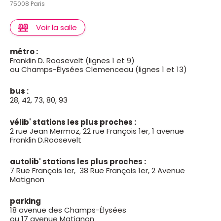
75008 Paris
Ildi!Eldi (Sophie Cattani, François Sabourin et Antoine
Oppenheim) attaque la partition de Paul Pourveur,
Voir la salle
dramaturge et scénariste d’origine wallonne, auteur
associé au Théâtre du Rideau de Bruxelles. Tous
métro :
signent là un voyage lumineux et ludique parmi les
Franklin D. Roosevelt (lignes 1 et 9)
angoisses générationnelles rassemblées par
ou Champs-Élysées Clemenceau (lignes 1 et 13)
quelques "naufragés du monde occidental".
bus :
28, 42, 73, 80, 93
vélib' stations les plus proches :
2 rue Jean Mermoz, 22 rue François 1er, 1 avenue
Franklin D.Roosevelt
autolib' stations les plus proches :
7 Rue François 1er, 38 Rue François 1er, 2 Avenue
Matignon
parking
18 avenue des Champs-Élysées
ou 17 avenue Matignon