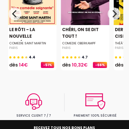
LE RÔTI - LA
CHÉRI, ON SE DIT
DERNI
.
NOUVELLE
TOUT !
CISEA
COMÉDIE...
COMEDIE SAINT MARTIN
COMEDIE OBERKAMPF
THÉÂTRE
PARIS
PARIS
PARIS
4.4
4.7
dès
14€
dès
10,32€
dès
2
-51%
-66%
SERVICE CLIENT 7 / 7
PAIEMENT 100% SÉCURISÉ
RECEVEZ TOUS NOS BONS PLANS