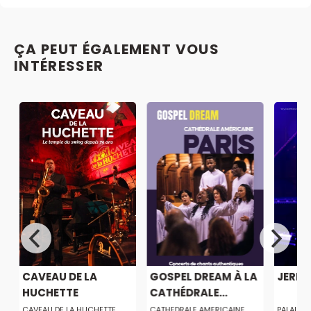
ÇA PEUT ÉGALEMENT VOUS
INTÉRESSER
CAVEAU DE LA
GOSPEL DREAM À LA
JERE
HUCHETTE
CATHÉDRALE...
CAVEAU DE LA HUCHETTE
CATHEDRALE AMERICAINE
PALAIS 