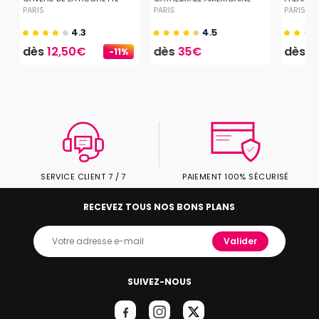
PARIS
PARIS
PARIS
4.3
4.5
dès
12,50€
dès
35€
dès
2
-11%
SERVICE CLIENT 7 / 7
PAIEMENT 100% SÉCURISÉ
RECEVEZ TOUS NOS BONS PLANS
Valider
SUIVEZ-NOUS