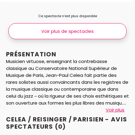
Ce spectacle n’est plus disponible
Voir plus de spectacles
PRÉSENTATION
Musicien virtuose, enseignant la contrebasse
classique au Conservatoire National Supérieur de
Musique de Paris, Jean-Paul Celea fait partie des
rares solistes aussi convaincants dans les registres de
la musique classique ou contemporaine que dans
celui du jazz – où la rigueur de ses choix esthétiques et
son ouverture aux formes les plus libres des musiques
d'aujourd'hui sont servies par une sonorité
Voir plus
somptueuse. Affirmant sans cesse son goût pour les
CELEA / REISINGER / PARISIEN - AVIS
passerelles, Celea initie aujourd’hui ce nouveau trio
SPECTATEURS
(0)
avec son complice de longue date Wolfgang