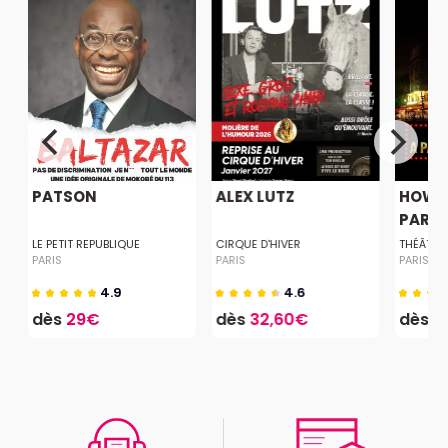
PATSON
ALEX LUTZ
HOW T
PARISI
LE PETIT REPUBLIQUE
CIRQUE D'HIVER
THÉÂTRE
PARIS
PARIS
PARIS
4.9
4.6
dès
29€
dès
32,60€
dès
1