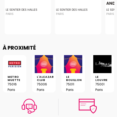
AND B
LE SENTIER DES HALLES
LE SENTIER DES HALLES
LE SENT
PARIS
PARIS
PARIS
À PROXIMITÉ
METRO
L'ALCAZAR
LE
LE
MUETTE
CLUB
BOUILLON
LOUVRE
75016
75006
75011
75001
Paris
Paris
Paris
Paris