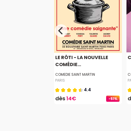
OUSIE
LE RÔTI - LA NOUVELLE
C
COMÉDIE...
E LA MICHODIERE
COMEDIE SAINT MARTIN
C
PARIS
P
4.7
4.4
0€
dès
14€
-51%