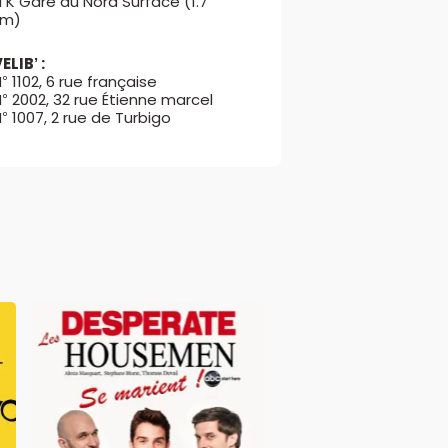
 K Gare du Nord Surface (1.7
km)
ELIB’ :
° 1102, 6 rue française
° 2002, 32 rue Étienne marcel
° 1007, 2 rue de Turbigo