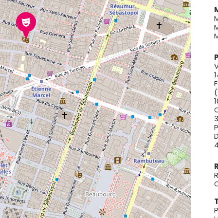
M
V
1
(
1
R
R
P