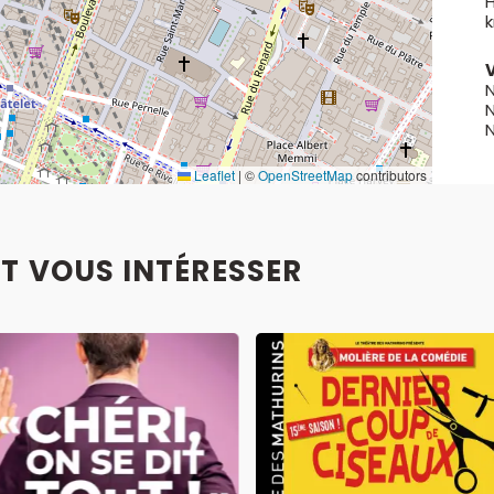
H
V
N
N
N
Leaflet
|
©
OpenStreetMap
contributors
T VOUS INTÉRESSER