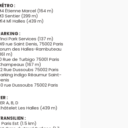
MÉTRO :
M4 Étienne Marcel (164 m)
M3 Sentier (299 m)
14 M1 Halles (439 m)
PARKING :
inci Park Services (137 m)
49 rue Saint Denis, 75002 Paris
Forum des Halles-Rambuteau
161 m)
0 Rue de Turbigo 75001 Paris
Champeaux (167 m)
32 Rue Dussoubs 75002 Paris
Parking indigo Réaumur Saint-
Denis
40 rue Dussoubs 75002 Paris
ER :
ER A, B, D
Châtelet Les Halles (439 m)
TRANSILIEN :
 Paris Est (1.5 km)