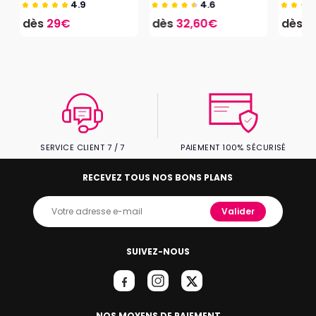
4.9
4.6
dès
29€
dès
32,60€
dès
1
SERVICE CLIENT 7 / 7
PAIEMENT 100% SÉCURISÉ
RECEVEZ TOUS NOS BONS PLANS
Valider
SUIVEZ-NOUS
NOS MOYENS DE PAIEMENT