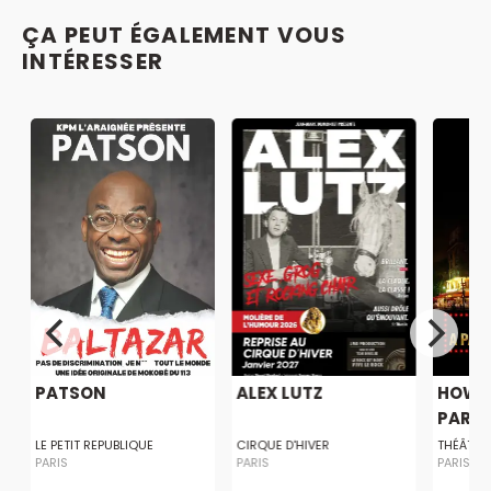
ÇA PEUT ÉGALEMENT VOUS
INTÉRESSER
PATSON
ALEX LUTZ
HOW T
PARISI
LE PETIT REPUBLIQUE
CIRQUE D'HIVER
THÉÂTRE
PARIS
PARIS
PARIS