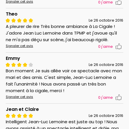
inquiétant, Jean-Luc Lemoine au naturel et Lemoine
Signaler cet avis
0
j'aime
Man Show.
Theo
Le 26 octobre 2016
Ce touche-à-tout, à la fois comédien, humoriste et
A pleurer de rire Très bonne ambiance à La Cigale !
chroniqueur, est également acteur de cinéma et
J'adore Jean Luc Lemoine dans TPMP et j'avoue qu'il
scénariste à ses heures. Le public a notamment pu le
ne m'a pas déçu sur scène, j'ai beaucoup rigolé.
voir sur grand écran dans Un homme et son chien de
Signaler cet avis
0
j'aime
Francis Huster, sorti en 2009, et dans Un bébé pour
mes 40 ans de Pierre Joassin (2010). L'homme de
Emmy
scène a également écrit quelques scénarios dont
Le 26 octobre 2016
Recto/Verso, adaptation cinématographique de Mon
Bon moment Je suis allée voir ce spectacle avec mon
colocataire est une merde, sortie en 1999.
mari et des amis. C'est simple, Jean-Luc Lemoine a
fait l'unanimité ! Nous avons passé un très bon
---------------------------------------------------
moment à la cigale, merci !
---------------------------------------------------
Signaler cet avis
0
j'aime
-------------------
Jean et Claire
Jusqu'au 13 février 2016, ne ratez pas Jean-Luc
Le 26 octobre 2016
Lemoine à l'
Apollo Théâtre
dans son spectacle
Si
Intelligent Jean-Luc Lemoine est juste au top ! Nous
vous avez manqué le début...
! :
cliquez ici
.
avons assisté à un spectacle intelligent et drôle, ma