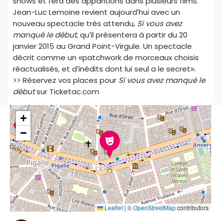
shows et fera des apparitions dans plusieurs films.
Jean-Luc Lemoine revient aujourd’hui avec un
nouveau spectacle très attendu,
Si vous avez
manqué le début
, qu’il présentera à partir du 20
janvier 2015 au Grand Point-Virgule. Un spectacle
décrit comme un «patchwork de morceaux choisis
réactualisés, et d’inédits dont lui seul a le secret».
>> Réservez vos places pour
Si vous avez manqué le
début
sur Ticketac.com
+
−
Leaflet
|
©
OpenStreetMap
contributors