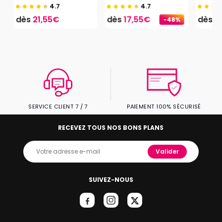
4.7
4.7
dès
21,55€
dès
17,55€
dès
2
-48%
SERVICE CLIENT 7 / 7
PAIEMENT 100% SÉCURISÉ
RECEVEZ TOUS NOS BONS PLANS
Valider
SUIVEZ-NOUS