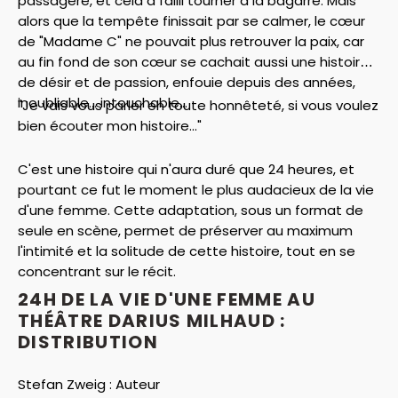
passagère, et cela a failli tourner à la bagarre. Mais
alors que la tempête finissait par se calmer, le cœur
de "Madame C" ne pouvait plus retrouver la paix, car
au fin fond de son cœur se cachait aussi une histoire
de désir et de passion, enfouie depuis des années,
inoubliable... intouchable...
"Je vais vous parler en toute honnêteté, si vous voulez
bien écouter mon histoire..."
C'est une histoire qui n'aura duré que 24 heures, et
pourtant ce fut le moment le plus audacieux de la vie
d'une femme. Cette adaptation, sous un format de
seule en scène, permet de préserver au maximum
l'intimité et la solitude de cette histoire, tout en se
concentrant sur le récit.
24H DE LA VIE D'UNE FEMME AU
THÉÂTRE DARIUS MILHAUD :
DISTRIBUTION
Stefan Zweig :
Auteur