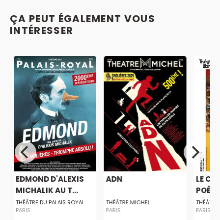
ÇA PEUT ÉGALEMENT VOUS
INTÉRESSER
EDMOND D'ALEXIS
ADN
LE CE
MICHALIK AU T...
POÈTE
E
THÉÂTRE DU PALAIS ROYAL
THÉÂTRE MICHEL
THÉÂTRE 
PARIS
PARIS
PARIS