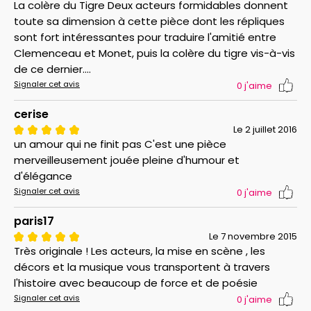
l'un que l'autre, les deux artistes ont été maintes fois
La colère du Tigre Deux acteurs formidables donnent
récompensés pour leur travail. En 2000, Claude
toute sa dimension à cette pièce dont les répliques
Brasseur est nominé aux Molières pour son rôle dans la
sont fort intéressantes pour traduire l'amitié entre
pièce "A torts et à raisons". De son côté, Michel
Clemenceau et Monet, puis la colère du tigre vis-à-vis
Aumont, sociétaire de la Comédie Française, fut
de ce dernier....
récompensé par plusieurs Molières, comme en 1993,
Signaler cet avis
0
j'aime
avec la pièce "Macbett" ou en 2007 pour "À la porte".
cerise
Avec Claude Brasseur et Michel Aumont.
LES
Le 2 juillet 2016
REPORTS ET ANNULATION NE SONT PAS AUTORISES POUR
un amour qui ne finit pas C'est une pièce
CE SPECTACLE
merveilleusement jouée pleine d'humour et
d'élégance
Signaler cet avis
0
j'aime
paris17
Le 7 novembre 2015
Très originale ! Les acteurs, la mise en scène , les
décors et la musique vous transportent à travers
l'histoire avec beaucoup de force et de poésie
Signaler cet avis
0
j'aime