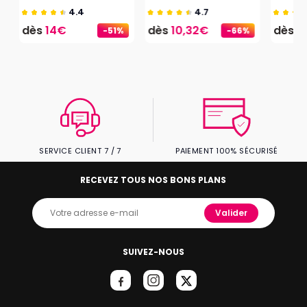
4.4
4.7
dès
14€
dès
10,32€
dès
2
-51%
-66%
SERVICE CLIENT 7 / 7
PAIEMENT 100% SÉCURISÉ
RECEVEZ TOUS NOS BONS PLANS
Valider
SUIVEZ-NOUS