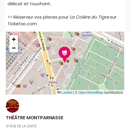
délicat et touchant.
>> Réservez vos places pour
La Colère du Tigre
sur
Ticketac.com
+
−
Leaflet
|
©
OpenStreetMap
contributors
THÉÂTRE MONTPARNASSE
31 RUE DE LA GAITE