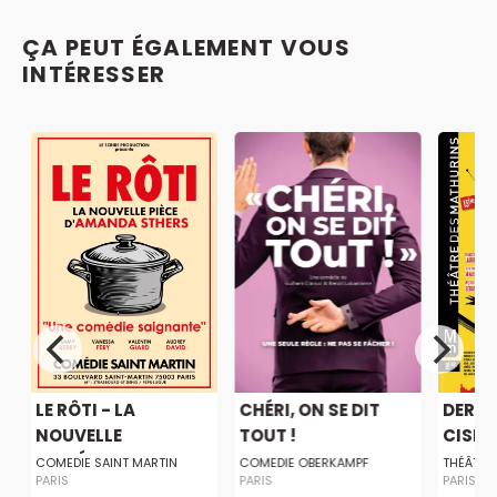
ÇA PEUT ÉGALEMENT VOUS
INTÉRESSER
LE RÔTI - LA
CHÉRI, ON SE DIT
DERNI
.
NOUVELLE
TOUT !
CISEA
COMÉDIE...
COMEDIE SAINT MARTIN
COMEDIE OBERKAMPF
THÉÂTRE
PARIS
PARIS
PARIS