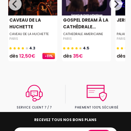
CAVEAU DE LA
GOSPEL DREAM À LA
JERE
HUCHETTE
CATHÉDRALE...
CAVEAU DE LA HUCHETTE
CATHEDRALE AMERICAINE
PALAIS 
PARIS
PARIS
PARIS
4.3
4.5
dès
12,50€
dès
35€
dès
2
-11%
SERVICE CLIENT 7 / 7
PAIEMENT 100% SÉCURISÉ
RECEVEZ TOUS NOS BONS PLANS