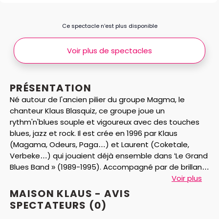
Ce spectacle n’est plus disponible
Voir plus de spectacles
PRÉSENTATION
Né autour de l'ancien pilier du groupe Magma, le
chanteur Klaus Blasquiz, ce groupe joue un
rythm'n'blues souple et vigoureux avec des touches
blues, jazz et rock. Il est crée en 1996 par Klaus
(Magama, Odeurs, Paga…) et Laurent (Coketale,
Verbeke…) qui jouaient déjà ensemble dans ‘Le Grand
Blues Band » (1989-1995). Accompagné par de brillants
musiciens, Denis Leloup ( Bloc-Note, Francis Lockwood
Voir plus
4tet…), Gilles Erhart (Birkin, Souchon…), Benoît
MAISON KLAUS - AVIS
Widemann (Magma, Alien 5tet…) et Eric Lafont (
SPECTATEURS
(0)
Hantson, Milteau…), leur objectif est de jouer avec