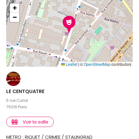
inaccoutumée, surréaliste même, et rappelant du
+
coup que Jérôme Thomas fait du théâtre d'objets qui
−
devient jonglage. Ça frôle le génie ! <b>Thierry
Voisin</b>
Leaflet
|
©
OpenStreetMap
contributors
LE CENTQUATRE
5 rue Curial
75019 Paris
Voir la salle
METRO : RIQUET / CRIMEE / STALINGRAD