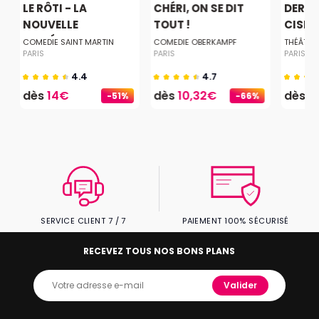
LE RÔTI - LA
CHÉRI, ON SE DIT
DERNI
.
NOUVELLE
TOUT !
CISEA
COMÉDIE...
COMEDIE SAINT MARTIN
COMEDIE OBERKAMPF
THÉÂTRE
PARIS
PARIS
PARIS
4.4
4.7
dès
14€
dès
10,32€
dès
2
-51%
-66%
SERVICE CLIENT 7 / 7
PAIEMENT 100% SÉCURISÉ
RECEVEZ TOUS NOS BONS PLANS
Valider