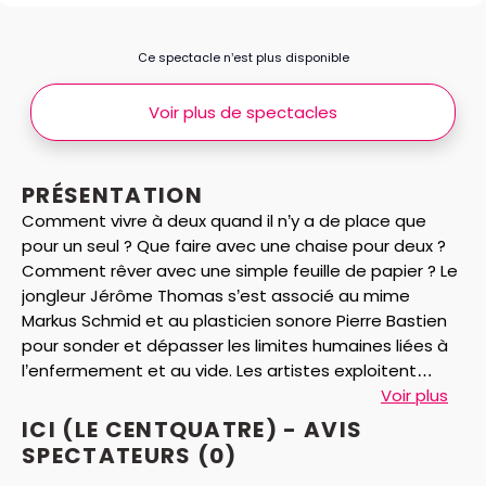
Ce spectacle n’est plus disponible
Voir plus de spectacles
PRÉSENTATION
Comment vivre à deux quand il n’y a de place que
pour un seul ? Que faire avec une chaise pour deux ?
Comment rêver avec une simple feuille de papier ? Le
jongleur Jérôme Thomas s’est associé au mime
Markus Schmid et au plasticien sonore Pierre Bastien
pour sonder et dépasser les limites humaines liées à
l’enfermement et au vide. Les artistes exploitent
objets manipulés et dimensions de l’espace d’une
Voir plus
manière inattendue pour réinventer la liberté dans le
ICI (LE CENTQUATRE) - AVIS
cloisonnement. Avec une mécanique imparable
SPECTATEURS
(0)
mêlant écriture chorégraphique et théâtre burlesque,