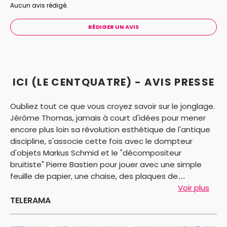
rythmée par les compositions et les drôles de
Aucun avis rédigé.
machines musicales de Pierre Bastien, le duo
embastillé touche au rêve de tout homme entravé :
RÉDIGER UN AVIS
s’évader.
Pour les tarifs spéciaux, un justificatif
sera demandé lors du retrait des places au
théâtre
ICI (LE CENTQUATRE) - AVIS PRESSE
Oubliez tout ce que vous croyez savoir sur le jonglage.
Jérôme Thomas, jamais à court d'idées pour mener
encore plus loin sa révolution esthétique de l'antique
discipline, s'associe cette fois avec le dompteur
d'objets Markus Schmid et le "décompositeur
bruitiste" Pierre Bastien pour jouer avec une simple
feuille de papier, une chaise, des plaques de
polystyrène, des voiles en plastique et de la pâte à
Voir plus
"prout". Découverte au festival Circa 2010, cette
TELERAMA
création sur l'enfermement est d'une troublante
beauté, doublant la prouesse d'une poésie