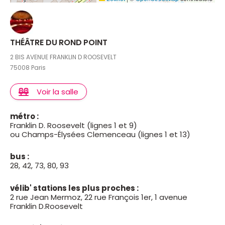
femme dans tous ses états. Sans gravité se
déploient un quotidien tragique, des jeux de séduction
enfantins, qui virent au drame avec une douceur
THÉÂTRE DU ROND POINT
joyeuse.
2 BIS AVENUE FRANKLIN D ROOSEVELT
75008 Paris
Voir la salle
métro :
Franklin D. Roosevelt (lignes 1 et 9)
ou Champs-Élysées Clemenceau (lignes 1 et 13)
bus :
28, 42, 73, 80, 93
vélib' stations les plus proches :
2 rue Jean Mermoz, 22 rue François 1er, 1 avenue
Franklin D.Roosevelt