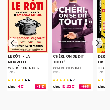
LE RÔTI - LA
CHÉRI, ON SE DIT
DERNI
.
NOUVELLE
TOUT !
CISEA
COMÉDIE...
COMEDIE SAINT MARTIN
COMEDIE OBERKAMPF
THÉÂTRE
PARIS
PARIS
PARIS
4.4
4.7
dès
14€
dès
10,32€
dès
2
-51%
-66%