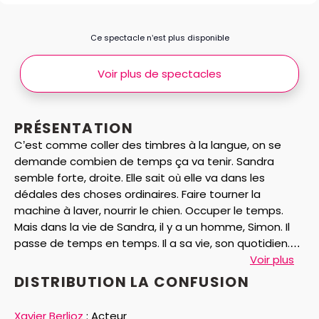
Ce spectacle n’est plus disponible
Voir plus de spectacles
PRÉSENTATION
C’est comme coller des timbres à la langue, on se
demande combien de temps ça va tenir. Sandra
semble forte, droite. Elle sait où elle va dans les
dédales des choses ordinaires. Faire tourner la
machine à laver, nourrir le chien. Occuper le temps.
Mais dans la vie de Sandra, il y a un homme, Simon. Il
passe de temps en temps. Il a sa vie, son quotidien.
Ailleurs. Ces deux-là sont comme frère et soeur, ils ont
Voir plus
grandi ensemble. Ils n’ont ni le même père ni la même
DISTRIBUTION LA CONFUSION
mère. Mais ils ont la même enfance, les mêmes liens
comme sacrés d’une fratrie définitive. Et l’amour,
Xavier Berlioz
:
Acteur