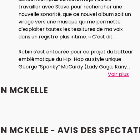
travailler avec Steve pour rechercher une
nouvelle sonorité, que ce nouvel album soit un
virage vers une musique qui me permette
d’exploiter toutes les tessitures de ma voix
dans un registre plus intime. » C’est dit...
Robin s’est entourée pour ce projet du batteur
emblématique du Hip-Hop au style unique
George “Spanky” McCurdy (Lady Gaga, Kanye,
P. Diddy, Jill Scott) ainsi que du bassiste
Voir plus
Pop/Rock Jack Daley (Lenny Kravitz). Au
IN MCKELLE
piano, l’émouvant Ray Angry (Prince, The
Roots, D'Angelo, Queen Latifah, Lauryn Hill, Joss
Stone, Chaka Khan, Wynton Marsalis, Ayo, Elvis
Costello, Dianne Reeves, Q-Tip et Whitney
Houston). A la guitare, son fidèle ami Al Street,
qui l’accompagne depuis cinq ans (Sharon
N MCKELLE - AVIS
DES
SPECTAT
Jones & the Dap Kings, Lee Fields, Marva