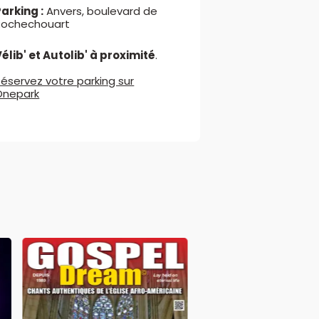
arking :
Anvers, boulevard de
Rochechouart
élib' et Autolib' à proximité
.
éservez votre parking sur
Onepark