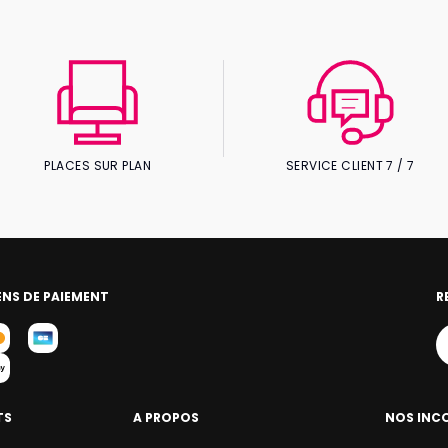
la recherche de la pureté qu’offre la formule
en duo, leur travail commence par
l’interprétation très personnelle de standards
de blues, de jazz, de soul et de folk.
PLACES SUR PLAN
SERVICE CLIENT 7 / 7
NS DE PAIEMENT
R
TS
A PROPOS
NOS INC