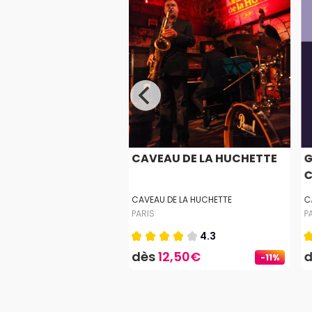
OGUETTES
CAVEAU DE LA HUCHETTE
G
C
EX
CAVEAU DE LA HUCHETTE
C
PARIS
P
5.0
4.3
5€
dès
12,50€
-11%