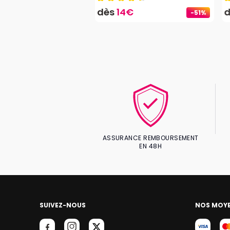
0€
dès
14€
-51%
ASSURANCE REMBOURSEMENT
EN 48H
SUIVEZ-NOUS
NOS MOYE