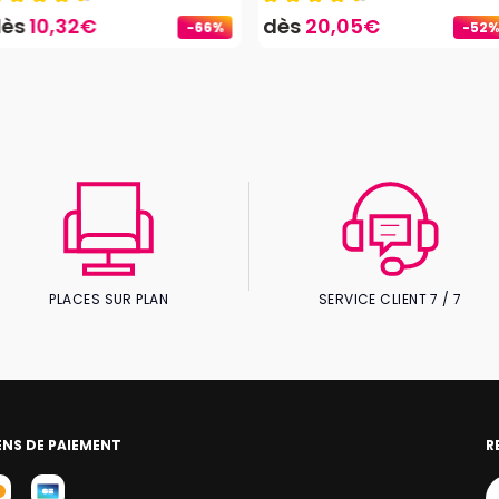
dès
10,32€
dès
20,05€
-66%
-52%
PLACES SUR PLAN
SERVICE CLIENT 7 / 7
NS DE PAIEMENT
R