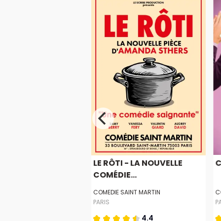
OUSIE
LE RÔTI - LA NOUVELLE
C
COMÉDIE...
E LA MICHODIERE
COMEDIE SAINT MARTIN
C
PARIS
P
4.7
4.4