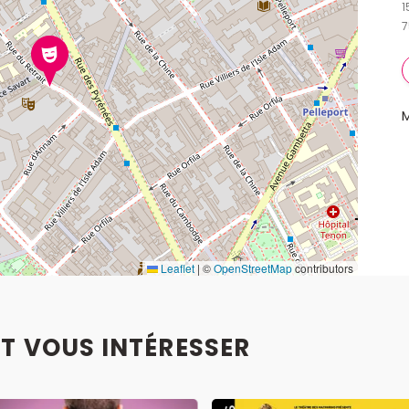
1
7
Leaflet
|
©
OpenStreetMap
contributors
T VOUS INTÉRESSER