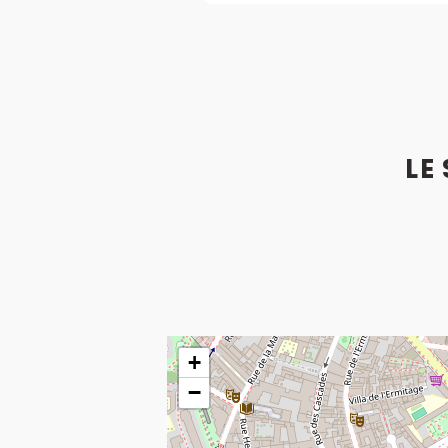
LE
+
−