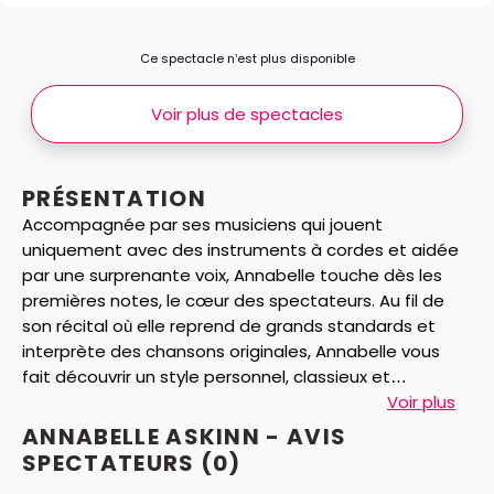
Ce spectacle n’est plus disponible
Voir plus de spectacles
PRÉSENTATION
Accompagnée par ses musiciens qui jouent
uniquement avec des instruments à cordes et aidée
par une surprenante voix, Annabelle touche dès les
premières notes, le cœur des spectateurs. Au fil de
son récital où elle reprend de grands standards et
interprète des chansons originales, Annabelle vous
fait découvrir un style personnel, classieux et
totalement élégant. Le projet musical d’Annabelle est
Voir plus
tout acoustique, ses musiciens de renom ont associé
ANNABELLE ASKINN - AVIS
leurs compétences artistiques et croisé leurs
SPECTATEURS
(0)
différentes expériences du jazz, du classique, du blues,