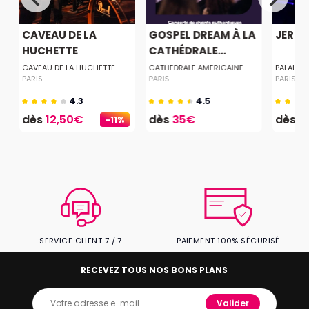
CAVEAU DE LA
GOSPEL DREAM À LA
JERE
HUCHETTE
CATHÉDRALE...
CAVEAU DE LA HUCHETTE
CATHEDRALE AMERICAINE
PALAIS 
PARIS
PARIS
PARIS
4.3
4.5
dès
12,50€
dès
35€
dès
2
-11%
SERVICE CLIENT 7 / 7
PAIEMENT 100% SÉCURISÉ
RECEVEZ TOUS NOS BONS PLANS
Valider