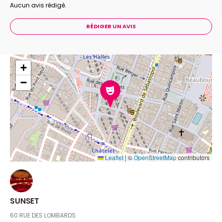
du rock, du folk, de la country... À l’Enghien Jazz Festival
Aucun avis rédigé.
des connaisseurs ont évoqué un jazzy feutré et inédit.
RÉDIGER UN AVIS
+
−
Leaflet
|
©
OpenStreetMap
contributors
SUNSET
60 RUE DES LOMBARDS