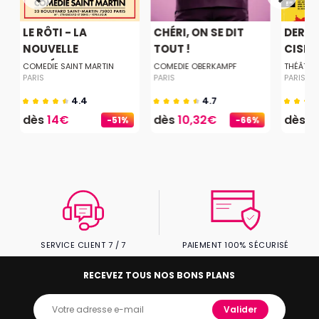
LE RÔTI - LA
CHÉRI, ON SE DIT
DERNI
.
NOUVELLE
TOUT !
CISEA
COMÉDIE...
COMEDIE SAINT MARTIN
COMEDIE OBERKAMPF
THÉÂTRE
PARIS
PARIS
PARIS
4.4
4.7
dès
14€
dès
10,32€
dès
2
-51%
-66%
SERVICE CLIENT 7 / 7
PAIEMENT 100% SÉCURISÉ
RECEVEZ TOUS NOS BONS PLANS
Valider