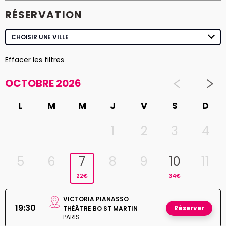
RÉSERVATION
Effacer les filtres
OCTOBRE 2026
L
M
M
J
V
S
D
1
2
3
4
5
6
7
8
9
10
11
22€
34€
VICTORIA PIANASSO
19:30
Réserver
THÉÂTRE BO ST MARTIN
PARIS