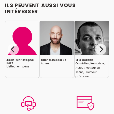
ILS PEUVENT AUSSI VOUS
INTÉRESSER
Jean-Christophe
Sacha Judaszko
Eric Collado
Je
Barc
Ac
Auteur
Comédien, Humoriste,
Metteur en scène
Co
Auteur, Metteur en
scène, Directeur
artistique