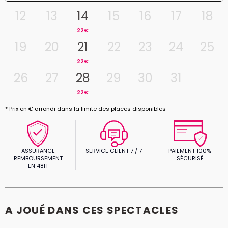
12
13
14
15
16
17
18
22€
19
20
21
22
23
24
25
22€
26
27
28
29
30
31
22€
* Prix en € arrondi dans la limite des places disponibles
ASSURANCE
SERVICE CLIENT 7 / 7
PAIEMENT 100%
REMBOURSEMENT
SÉCURISÉ
EN 48H
A JOUÉ DANS CES SPECTACLES