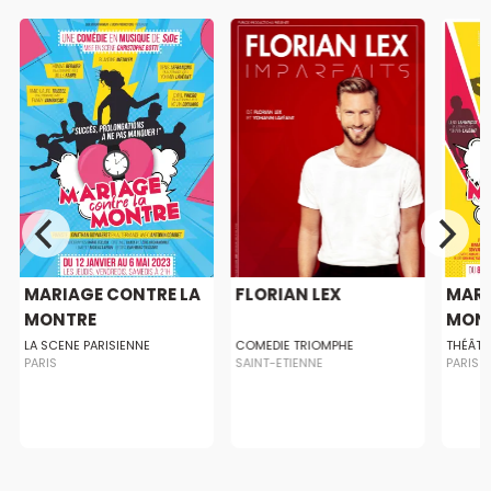
MARIAGE CONTRE LA
FLORIAN LEX
MARI
MONTRE
MON
LA SCENE PARISIENNE
COMEDIE TRIOMPHE
THÉÂTR
PARIS
SAINT-ETIENNE
PARIS