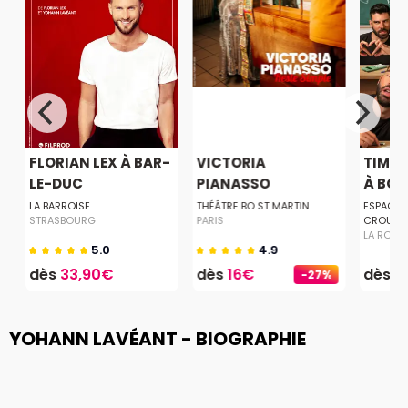
FLORIAN LEX À BAR-
VICTORIA
TIMO
LE-DUC
PIANASSO
À BOI
LA BARROISE
THÉÂTRE BO ST MARTIN
ESPACE 
STRASBOURG
PARIS
CROUZY
LA ROCH
5.0
4.9
dès
33,90€
dès
16€
dès
3
-27%
YOHANN LAVÉANT - BIOGRAPHIE