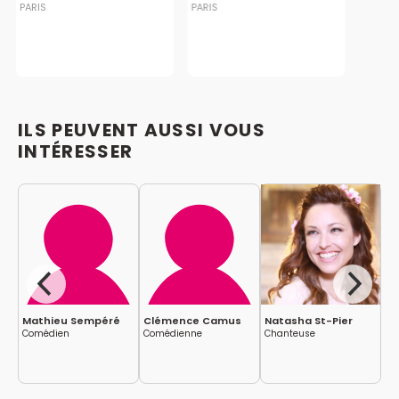
PARIS
PARIS
ILS PEUVENT AUSSI VOUS
INTÉRESSER
l
Mathieu Sempéré
Clémence Camus
Natasha St-Pier
Za
Comédien
Comédienne
Chanteuse
Ch