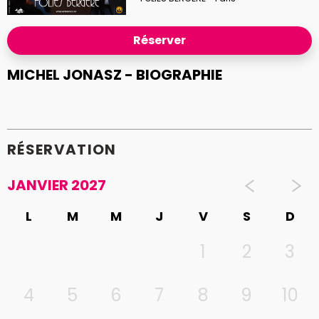
Réserver
MICHEL JONASZ - BIOGRAPHIE
RÉSERVATION
JANVIER 2027
L
M
M
J
V
S
D
1
2
3
4
5
6
7
8
9
10