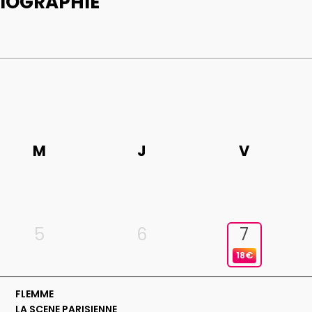
BIOGRAPHIE
M
J
V
5
6
7
18€
FLEMME
LA SCENE PARISIENNE