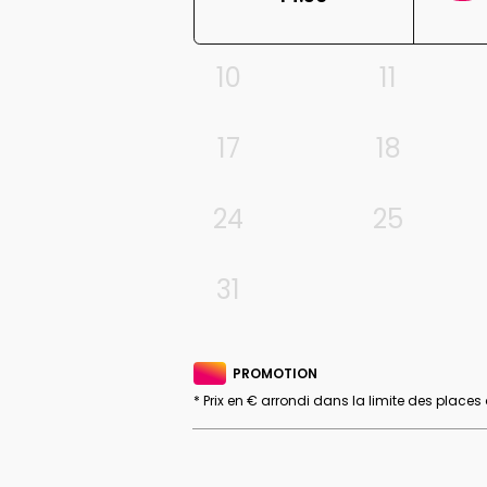
10
11
17
18
24
25
31
PROMOTION
* Prix en € arrondi dans la limite des places