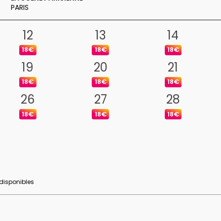
PARIS
12
13
14
18€
18€
18€
19
20
21
18€
18€
18€
26
27
28
18€
18€
18€
 disponibles