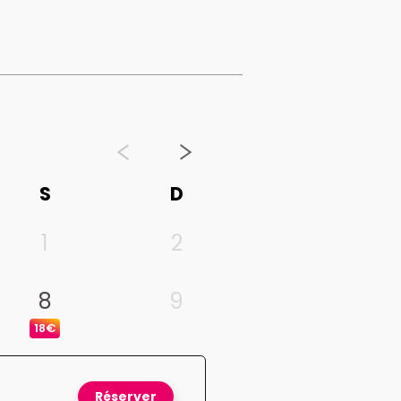
S
D
1
2
8
9
18€
Réserver