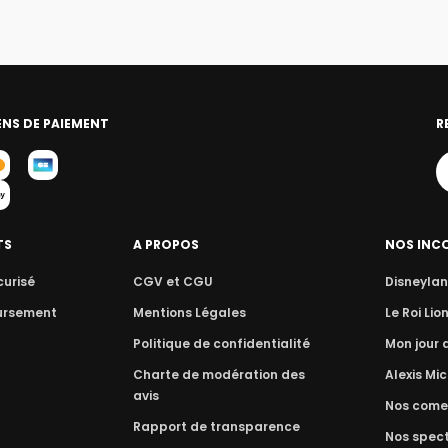
NS DE PAIEMENT
R
TS
A PROPOS
NOS INC
curisé
CGV et CGU
Disneylan
ursement
Mentions Légales
Le Roi Lio
Politique de confidentialité
Mon jour
Charte de modération des
Alexis Mic
avis
Nos come
Rapport de transparence
Nos spect