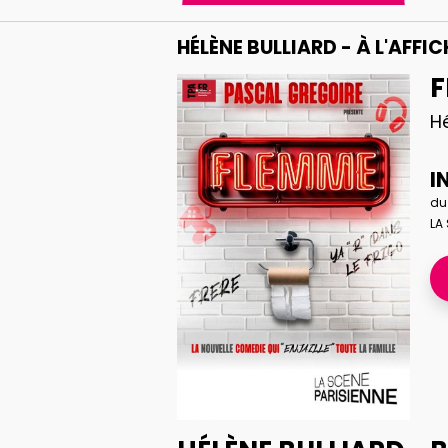
HÉLÈNE BULLIARD - À L'AFFI
F
Hé
I
du
LA 