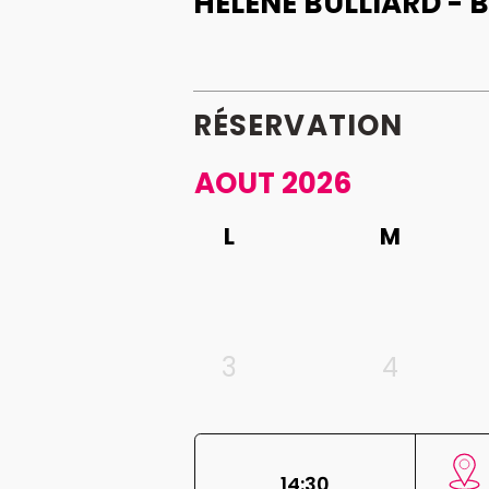
HÉLÈNE BULLIARD - 
RÉSERVATION
AOUT 2026
L
M
3
4
14:30