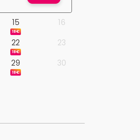
15
16
18€
22
23
18€
29
30
18€