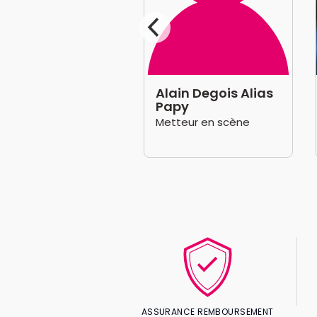
ria Ducceschi
Alain Degois Alias
Papy
médienne, Autrice
Metteur en scène
ASSURANCE REMBOURSEMENT