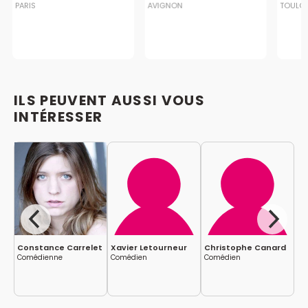
PARIS
AVIGNON
TOULO
ILS PEUVENT AUSSI VOUS
INTÉRESSER
ni
Constance Carrelet
Xavier Letourneur
Christophe Canard
Fl
Comédienne
Comédien
Comédien
Co