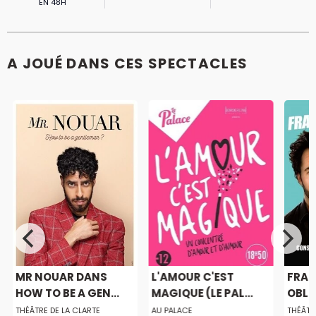
EN 48H
A JOUÉ DANS CES SPECTACLES
MR NOUAR DANS
L'AMOUR C'EST
FRAN
HOW TO BE A GEN...
MAGIQUE (LE PAL...
OBLI
FL...
THÉÂTRE DE LA CLARTE
AU PALACE
THÉÂTR