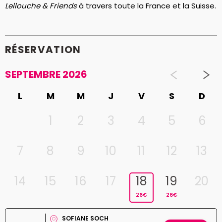
Lellouche & Friends
à travers toute la France et la Suisse.
RÉSERVATION
SEPTEMBRE 2026
L
M
M
J
V
S
D
1
2
3
4
5
6
7
8
9
10
11
12
13
14
15
16
17
18
19
20
26€
26€
SOFIANE SOCH