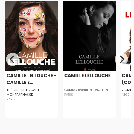
CAMILLE LELLOUCHE -
CAMILLE LELLOUCHE
CAMI
CAMILLE E...
(COME
THÉÂTRE DE LA GAITE
CASINO BARRIERE ENGHIEN
COMEDI
MONTPARNASSE
PARIS
NICE
PARIS