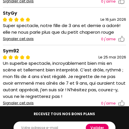
Signaler cet avis
0
j'aime
StyGy
Le 16 juin 2026
Super spectacle, notre fille de 3 ans et demie a adoré!
elle ne nous parle plus que du petit chaperon rouge
Signaler cet avis
0
j'aime
Sym92
Le 25 mai 2026
Un superbe spectacle, incroyablement bien mis en
scène et tellement bien interprété. C’est drôle, rythmé ;
mon fils de 4 ans s’est régalé. Je regrette de ne pas
avoir emmené mes aînés de 7 et 9 ans, qui auraient tout
autant apprécié, j’en suis sûr ! N’hésitez pas, courez-y,
vous ne le regretterez pas !
Signaler cet avis
0
j'aime
RECEVEZ TOUS NOS BONS PLANS
Valider