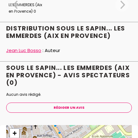
vie de cette famille bien rangée. Le "cadeau" va vite
devenir embarrassant... Bref, Joyeux Noël.
Coups bas, rebondissements et dinde aux marrons
DISTRIBUTION SOUS LE SAPIN... LES
sont au programme de cette comédie déjantée
EMMERDES (AIX EN PROVENCE)
recommandée par le Père Noël.
Jean Luc Bosso
:
Auteur
SOUS LE SAPIN... LES EMMERDES (AIX
EN PROVENCE) - AVIS
SPECTATEURS
(0)
Aucun avis rédigé.
RÉDIGER UN AVIS
+