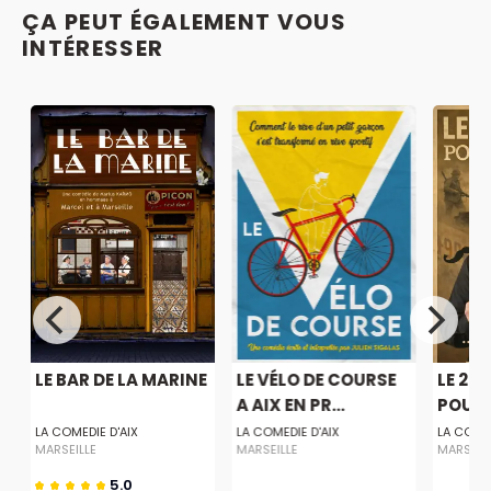
ÇA PEUT ÉGALEMENT VOUS
INTÉRESSER
LE BAR DE LA MARINE
LE VÉLO DE COURSE
LE 20E
A AIX EN PR...
POUR 
LA COMEDIE D'AIX
LA COMEDIE D'AIX
LA COMED
MARSEILLE
MARSEILLE
MARSEIL
5.0