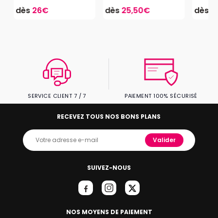
dès
26€
dès
25,50€
dès
2
SERVICE CLIENT 7 / 7
PAIEMENT 100% SÉCURISÉ
RECEVEZ TOUS NOS BONS PLANS
Valider
SUIVEZ-NOUS
NOS MOYENS DE PAIEMENT