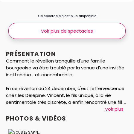
Ce spectacle n’est plus disponible
Voir plus de spectacles
PRÉSENTATION
Comment le réveillon tranquille d'une famille
bourgeoise va être troublé par la venue d'une invitée
inattendue... et encombrante.
En ce réveillon du 24 décembre, c'est l'effervescence
chez les Delépine. Vincent, le fils unique, à la vie
sentimentale très discrète, a enfin rencontré une fille.
Et il profite de la fête de Noël pour présenter Léa, alias
Voir plus
Nifoufette, à ses parents. Mais Léa n'est pas vraiment
PHOTOS & VIDÉOS
la belle-fille dont ils rêvaient. Sans gêne et sans
complexes elle va avoir l'effet d'une tornade dans la