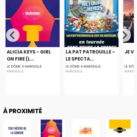
ALICIA KEYS - GIRL
LA PAT PATROUILLE -
JE VA
ON FIRE (L...
LE SPECTA...
LE DÔME A MARSEILLE
LE DÔME A MARSEILLE
LE DÔM
MARSEILLE
MARSEILLE
MARSEI
À PROXIMITÉ