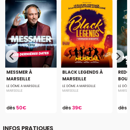
MESSMER À
BLACK LEGENDS À
RED
MARSEILLE
MARSEILLE
BOUG
MARS
LE DÔME A MARSEILLE
LE DÔME A MARSEILLE
LE DÔM
MARSEILLE
MARSEILLE
MARSEI
dès
50€
dès
39€
dès
INFOS PRATIQUES