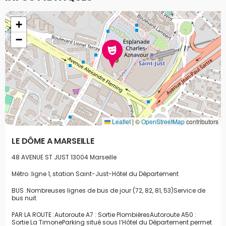
+
−
Leaflet
|
©
OpenStreetMap
contributors
LE DÔME A MARSEILLE
48 AVENUE ST JUST
13004 Marseille
Métro :
ligne 1, station Saint-Just-Hôtel du Département
BUS :
Nombreuses lignes de bus de jour (72, 82, 81, 53)
Service de
bus nuit
PAR LA ROUTE :
Autoroute A7 : Sortie Plombières
Autoroute A50 :
Sortie La Timone
Parking situé sous l’Hôtel du Département permet