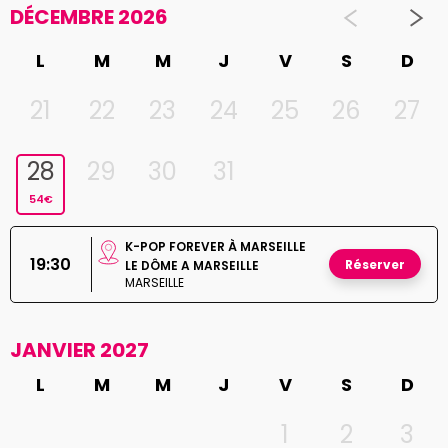
DÉCEMBRE 2026
L
M
M
J
V
S
D
21
22
23
24
25
26
27
28
29
30
31
54€
K-POP FOREVER À MARSEILLE
19:30
Réserver
LE DÔME A MARSEILLE
MARSEILLE
JANVIER 2027
L
M
M
J
V
S
D
1
2
3