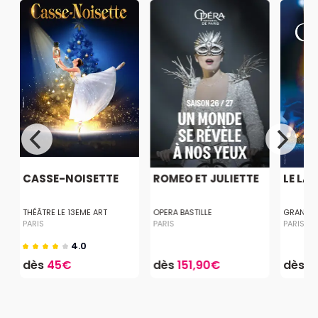
CASSE-NOISETTE
ROMEO ET JULIETTE
LE LA
THÉÂTRE LE 13EME ART
OPERA BASTILLE
GRAND R
PARIS
PARIS
PARIS
4.0
dès
45€
dès
151,90€
dès
4