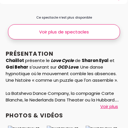
Ce spectacle n’est plus disponible
Voir plus de spectacles
PRÉSENTATION
Chaillot
présente le
Love Cycle
de
Sharon Eyal
et
Gai Behar
s’ouvrant sur
OCD Love
. Une danse
hypnotique où le mouvement comble les absences.
Une histoire « comme un puzzle que l’on assemble ».
La Batsheva Dance Company, la compagnie Carte
Blanche, le Nederlands Dans Theater ou la Hubbard
Street Dance… la liste des collaborations de Sharon
Voir plus
Eyal avec quelques-unes des plus belles troupes de
PHOTOS & VIDÉOS
danse est longue. Depuis 2013, la danseuse et
chorégraphe, avec son partenaire artistique de