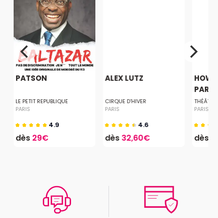
PATSON
ALEX LUTZ
HOW T
PARISI
LE PETIT REPUBLIQUE
CIRQUE D'HIVER
THÉÂTRE
PARIS
PARIS
PARIS
4.9
4.6
dès
29€
dès
32,60€
dès
1