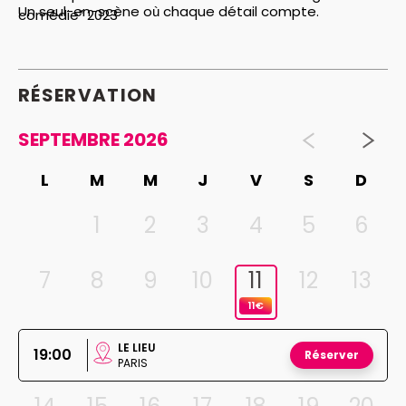
Un seul-en-scène où chaque détail compte.
comédie” 2023
RÉSERVATION
SEPTEMBRE 2026
L
M
M
J
V
S
D
1
2
3
4
5
6
7
8
9
10
11
12
13
11€
LE LIEU
19:00
Réserver
PARIS