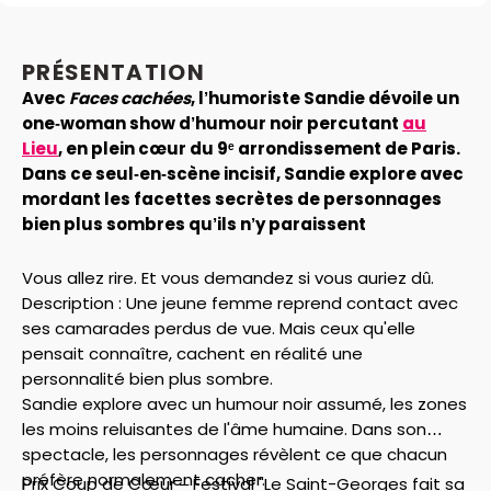
PRÉSENTATION
Avec
Faces cachées
, l’humoriste Sandie dévoile un
one‑woman show d’humour noir percutant
au
Lieu
, en plein cœur du 9ᵉ arrondissement de Paris.
Dans ce seul‑en‑scène incisif, Sandie explore avec
mordant les facettes secrètes de personnages
bien plus sombres qu’ils n’y paraissent
Vous allez rire. Et vous demandez si vous auriez dû.
Description : Une jeune femme reprend contact avec
ses camarades perdus de vue. Mais ceux qu'elle
pensait connaître, cachent en réalité une
personnalité bien plus sombre.
Sandie explore avec un humour noir assumé, les zones
les moins reluisantes de l'âme humaine. Dans son
spectacle, les personnages révèlent ce que chacun
préfère normalement cacher.
Prix Coup de Cœur – Festival "Le Saint-Georges fait sa