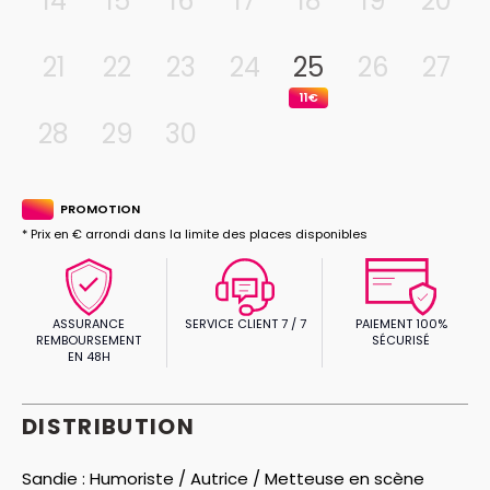
14
15
16
17
18
19
20
21
22
23
24
25
26
27
11€
28
29
30
PROMOTION
* Prix en € arrondi dans la limite des places disponibles
ASSURANCE
SERVICE CLIENT 7 / 7
PAIEMENT 100%
REMBOURSEMENT
SÉCURISÉ
EN 48H
DISTRIBUTION
Sandie :
Humoriste / Autrice / Metteuse en scène