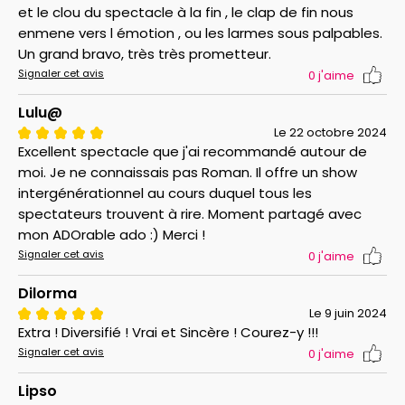
et le clou du spectacle à la fin , le clap de fin nous
enmene vers l émotion , ou les larmes sous palpables.
Un grand bravo, très très prometteur.
Signaler cet avis
0
j'aime
Lulu@
Le 22 octobre 2024
Excellent spectacle que j'ai recommandé autour de
moi. Je ne connaissais pas Roman. Il offre un show
intergénérationnel au cours duquel tous les
spectateurs trouvent à rire. Moment partagé avec
mon ADOrable ado :) Merci !
Signaler cet avis
0
j'aime
Dilorma
Le 9 juin 2024
Extra ! Diversifié ! Vrai et Sincère ! Courez-y !!!
Signaler cet avis
0
j'aime
Lipso