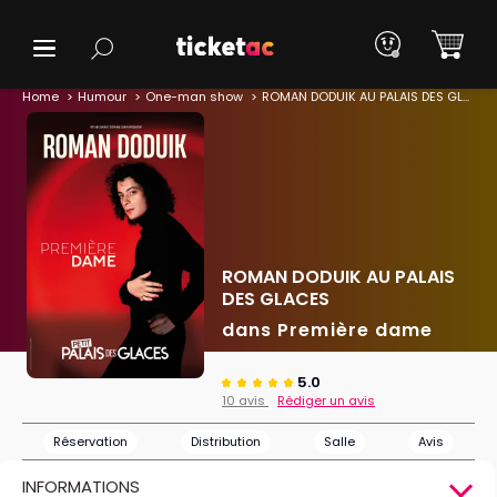
Home
Humour
One-man show
ROMAN DODUIK AU PALAIS DES GLACES
ROMAN DODUIK AU PALAIS
DES GLACES
dans Première dame
5.0
10 avis
Rédiger un avis
Réservation
Distribution
Salle
Avis
INFORMATIONS