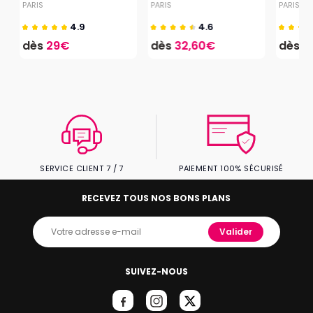
PARIS
PARIS
PARIS
4.9
4.6
dès
29€
dès
32,60€
dès
1
SERVICE CLIENT 7 / 7
PAIEMENT 100% SÉCURISÉ
RECEVEZ TOUS NOS BONS PLANS
Valider
SUIVEZ-NOUS