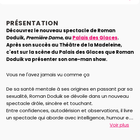
PRÉSENTATION
Découvrez le nouveau spectacle de Roman
Doduik,
Première Dame
, au
Palais des Glaces
.
Après son succès au Théâtre de la Madeleine,
c'est sur la scène du Palais des Glaces que Roman
Doduik va présenter son one-man show.
Vous ne l'avez jamais vu comme ça
De sa santé mentale à ses origines en passant par sa
sexualité, Roman Doduik se dévoile dans un nouveau
spectacle drôle, sincère et touchant.
Entre confidences, autodérision et observations, il livre
un spectacle qui aborde avec intelligence, humour et
sensibilité des sujets profondément intimes.
Voir plus
À travers sa vie, Roman fait résonner les fragilités, les
contradictions et le désarroi de toute une génération.