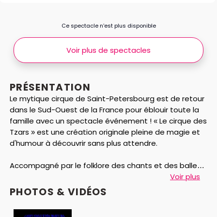
Ce spectacle n’est plus disponible
Voir plus de spectacles
PRÉSENTATION
Le mytique cirque de Saint-Petersbourg est de retour
dans le Sud-Ouest de la France pour éblouir toute la
famille avec un spectacle événement ! « Le cirque des
Tzars » est une création originale pleine de magie et
d'humour à découvrir sans plus attendre.
Accompagné par le folklore des chants et des ballets
Russes, laissez-vous emporter au pays des Steppes
Voir plus
et des Toundras, avec une pléiade d’artistes qui font
PHOTOS & VIDÉOS
la tradition et la renommée du Cirque Russe à travers
le monde !