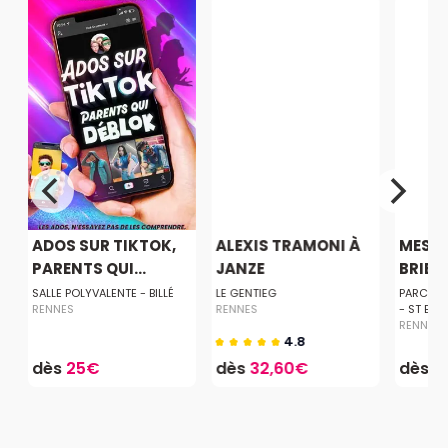
ADOS SUR TIKTOK,
ALEXIS TRAMONI À
MESSM
PARENTS QUI...
JANZE
BRIEU
SALLE POLYVALENTE - BILLÉ
LE GENTIEG
PARC DE
RENNES
RENNES
- ST BRI
RENNES
4.8
dès
25€
dès
32,60€
dès
5