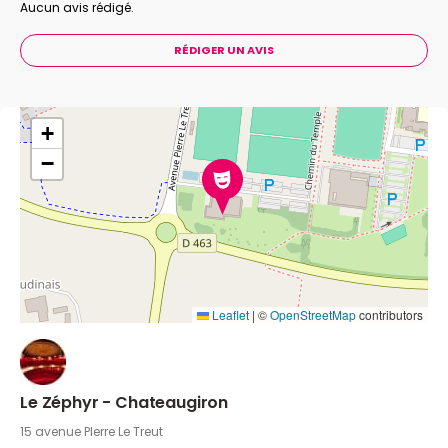
Aucun avis rédigé.
RÉDIGER UN AVIS
+
−
Leaflet
|
©
OpenStreetMap
contributors
Le Zéphyr - Chateaugiron
15 avenue PIerre Le Treut