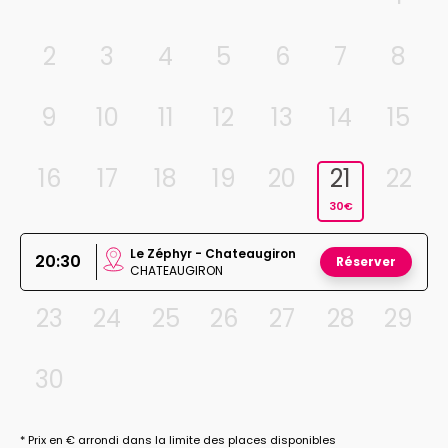
2
3
4
5
6
7
8
9
10
11
12
13
14
15
16
17
18
19
20
21
22
30€
Le Zéphyr - Chateaugiron
20:30
Réserver
CHATEAUGIRON
23
24
25
26
27
28
29
30
* Prix en € arrondi dans la limite des places disponibles