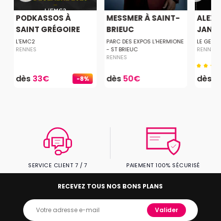
PODKASSOS À
MESSMER À SAINT-
ALEXI
SAINT GRÉGOIRE
BRIEUC
JANZ
L'EMC2
PARC DES EXPOS L'HERMIONE
LE GENTI
RENNES
- ST BRIEUC
RENNES
RENNES
dès
33€
dès
50€
dès
3
-8%
SERVICE CLIENT 7 / 7
PAIEMENT 100% SÉCURISÉ
RECEVEZ TOUS NOS BONS PLANS
Valider