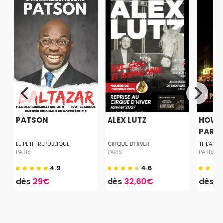
PATSON
ALEX LUTZ
HOW T
PARISI
LE PETIT REPUBLIQUE
CIRQUE D'HIVER
THÉÂTRE
PARIS
PARIS
PARIS
4.9
4.6
dès
29€
dès
32,60€
dès
1