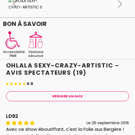
émois …
À découvrir absolument !
BON À SAVOIR
A Savoir :
Pré-show 1h30 avant le début du spectacle.
Accessibilité
Vestiaire
PMR
sécurisé
OHLALA SEXY-CRAZY-ARTISTIC -
AVIS
SPECTATEURS
(19)
4.9
RÉDIGER UN AVIS
LD92
Le 25 septembre 2016
Avec ce show ébouriffant, c'est la Folie aux Bergère !