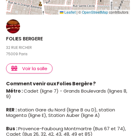
Leaflet
|
©
OpenStreetMap
contributors
FOLIES BERGERE
32 RUE RICHER
75009 Paris
Voir la salle
Comment venir aux Folies Bergère ?
Métro :
Cadet (ligne 7) - Grands Boulevards (lignes 8,
9)
RER :
station Gare du Nord (ligne B ou D), station
Magenta (ligne E), Station Auber (ligne A)
Bus :
Provence-Faubourg Montmartre (Bus 67 et 74),
Cadet (Bus 26, 32, 42, 43, 48, 49 et 85)