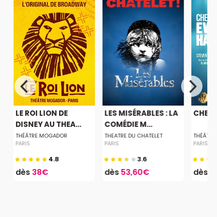
LE ROI LION DE
LES MISÉRABLES : LA
CHER 
DISNEY AU THEA...
COMÉDIE M...
THÉÂTRE MOGADOR
THEATRE DU CHATELET
THÉÂTRE
PARIS
PARIS
PARIS
4.8
3.6
dès
38€
dès
53,60€
dès
1