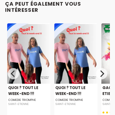
ÇA PEUT ÉGALEMENT VOUS
INTÉRESSER
QUOI ? TOUT LE
QUOI ? TOUT LE
GAGA 
WEEK-END !!!
WEEK-END !!!
ETIEN
COMEDIE TRIOMPHE
COMEDIE TRIOMPHE
COMEDIE
SAINT-ETIENNE
SAINT-ETIENNE
SAINT-E