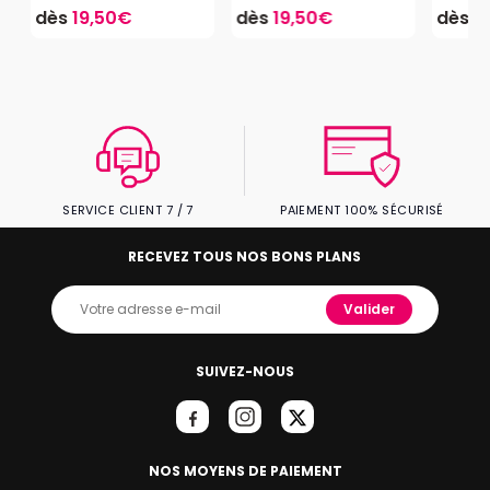
dès
19,50€
dès
19,50€
dès
1
SERVICE CLIENT 7 / 7
PAIEMENT 100% SÉCURISÉ
RECEVEZ TOUS NOS BONS PLANS
Valider
SUIVEZ-NOUS
NOS MOYENS DE PAIEMENT