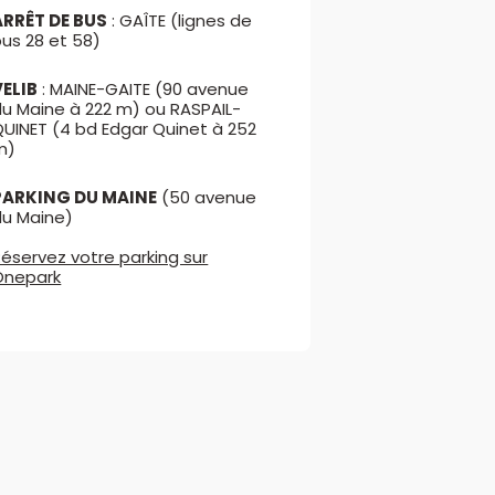
ARRÊT DE BUS
: GAÎTE (lignes de
us 28 et 58)
VELIB
: MAINE-GAITE (90 avenue
du Maine à 222 m) ou RASPAIL-
QUINET (4 bd Edgar Quinet à 252
m)
PARKING DU MAINE
(50 avenue
du Maine)
éservez votre parking sur
Onepark