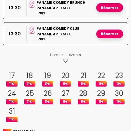
PANAME COMEDY BRUNCH
13:30
Réserver
PANAME ART CAFE
Paris
PANAME COMEDY CLUB
13:30
Réserver
PANAME ART CAFE
Paris
Horaires suivants
17
18
19
20
21
22
23
11€
11€
11€
11€
11€
11€
11€
24
25
26
27
28
29
30
11€
11€
11€
11€
11€
11€
11€
31
11€