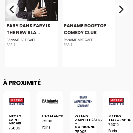
FARY DANS FARY IS
PANAME ROOFTOP
THE NEW BLA...
COMEDY CLUB
PANAME ART CAFE
PANAME ART CAFE
PARIS
PARIS
À PROXIMITÉ
METRO
L'ATALANTE
GRAND
METRO
SAINT
AMPHITHÉÂTRE
TELEGRAPHE
75018
MICHEL
-
75019
SORBONNE
Paris
75006
Paris
75005