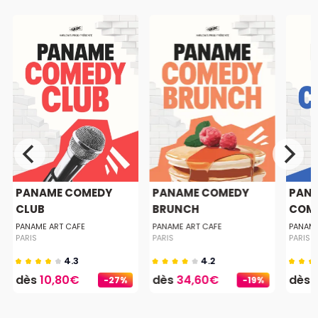
PANAME COMEDY
PANAME COMEDY
PANA
CLUB
BRUNCH
COM
PANAME ART CAFE
PANAME ART CAFE
PANAME
PARIS
PARIS
PARIS
4.3
4.2
dès
10,80€
dès
34,60€
dès
-27%
-19%