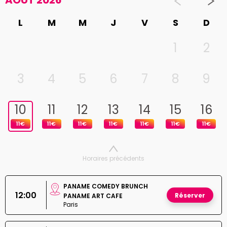
AOUT 2026
L
M
M
J
V
S
D
1
2
3
4
5
6
7
8
9
10
11
12
13
14
15
16
11€
11€
11€
11€
11€
11€
11€
Horaires précédents
PANAME COMEDY BRUNCH
12:00
Réserver
PANAME ART CAFE
Paris