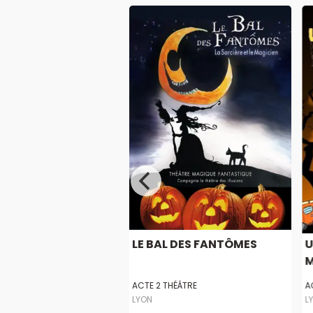
Z LE NATURISTE IL
LE BAL DES FANTÔMES
U
M
LA MAISON DE GUIGNOL
ACTE 2 THÉÂTRE
A
LYON
L