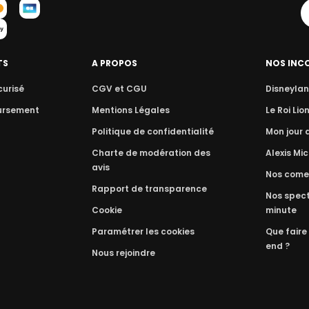
TS
A PROPOS
NOS INC
curisé
CGV et CGU
Disneylan
ursement
Mentions Légales
Le Roi Lio
Politique de confidentialité
Mon jour
Charte de modération des
Alexis Mic
avis
Nos come
Rapport de transparence
Nos spect
Cookie
minute
Paramétrer les cookies
Que faire
end ?
Nous rejoindre