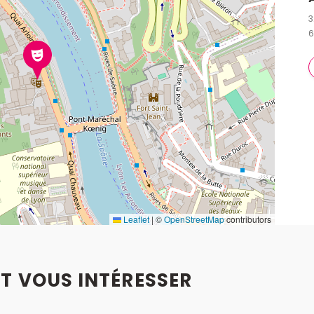
3
6
Leaflet
|
©
OpenStreetMap
contributors
T VOUS INTÉRESSER