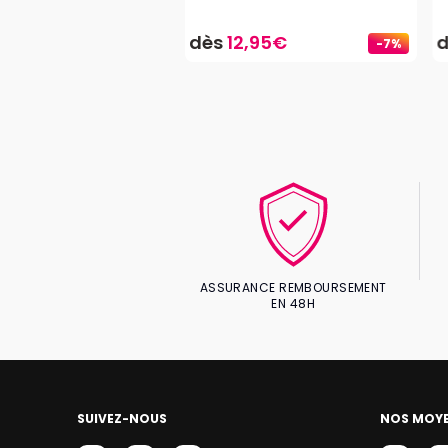
4.8
,50€
dès
12,95€
-7%
ASSURANCE REMBOURSEMENT
EN 48H
SUIVEZ-NOUS
NOS MOYE