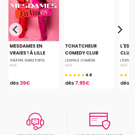
MESDAMES EN
TCHATCHEUR
L'ESP
VRAIES ! À LILLE
COMEDY CLUB
CLUB
THÉÂTRE SEBASTOPOL
L'ESPACE COMÉDIE
L'ESPAC
LILLE
LILLE
LILLE
4.8
dès
39€
dès
7,95€
dès
7