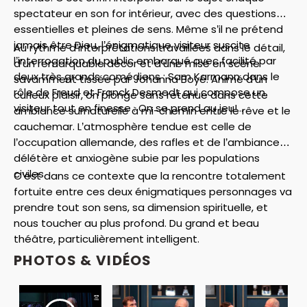
spectateur en son for intérieur, avec des questions
essentielles et pleines de sens. Même s’il ne prétend
jamais être Dieu, l’énigmatique visiteur suscite
Au rythme d’interprétations travaillées dans le détail,
l’interrogation du public embarqué avec facilité par
d'un remarquable décor et d’une mise en scène
deux très grands comédiens : Sam Karmann dans le
savamment tissée par Johanna Boyé. Animé d’un
rôle de Freud et Franck Desmedt qui compose un
curieux plaisir, on plonge sans retenue dans cette
visiteur tout en finesse . On se prend au jeu!...
ambiance surnaturelle à mi-chemin entre le rêve et le
cauchemar. L’atmosphère tendue est celle de
l’occupation allemande, des rafles et de l’ambiance
délétère et anxiogène subie par les populations
civiles.
C’est dans ce contexte que la rencontre totalement
fortuite entre ces deux énigmatiques personnages va
prendre tout son sens, sa dimension spirituelle, et
nous toucher au plus profond. Du grand et beau
théâtre, particulièrement intelligent.
PHOTOS & VIDÉOS