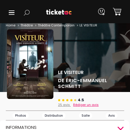
Home
Théâtre
Théâtre Contemporain
LE VISITEUR
LE VISITEUR
DE ÉRIC-EMMANUEL
SCHMITT
4.5
25 avis
Rédiger un avis
Photos
Distribution
Salle
Avis
INFORMATIONS