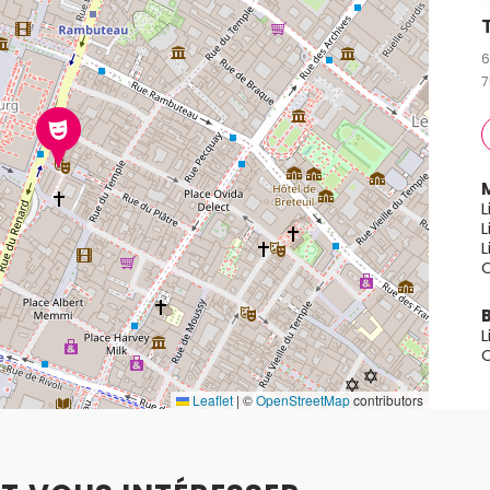
6
7
L
L
L
Leaflet
|
©
OpenStreetMap
contributors