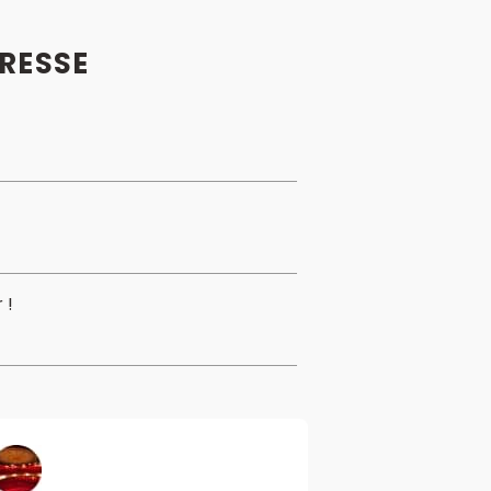
PRESSE
 !