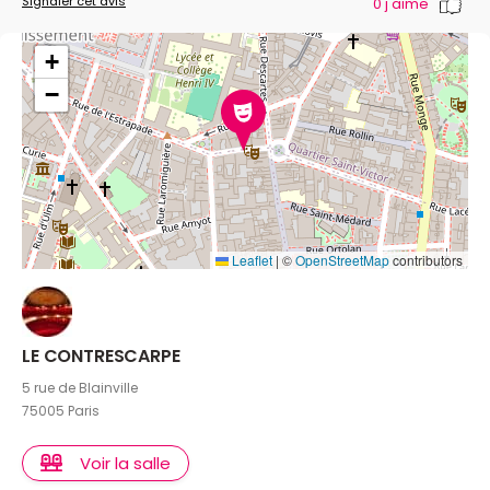
Signaler cet avis
0
j'aime
+
−
Leaflet
|
©
OpenStreetMap
contributors
LE CONTRESCARPE
5 rue de Blainville
75005 Paris
Voir la salle