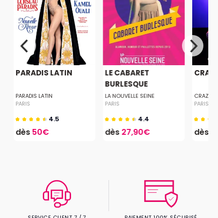
PARADIS LATIN
LE CABARET
CRAZY
BURLESQUE
PARADIS LATIN
LA NOUVELLE SEINE
CRAZY 
PARIS
PARIS
PARIS
4.5
4.4
dès
50€
dès
27,90€
dès
1
SERVICE CLIENT 7 / 7
PAIEMENT 100% SÉCURISÉ