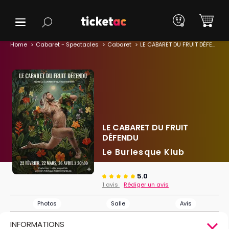
Home
Cabaret - Spectacles
Cabaret
LE CABARET DU FRUIT DÉFENDU
LE CABARET DU FRUIT
DÉFENDU
Le Burlesque Klub
5.0
1 avis
Rédiger un avis
Photos
Salle
Avis
INFORMATIONS