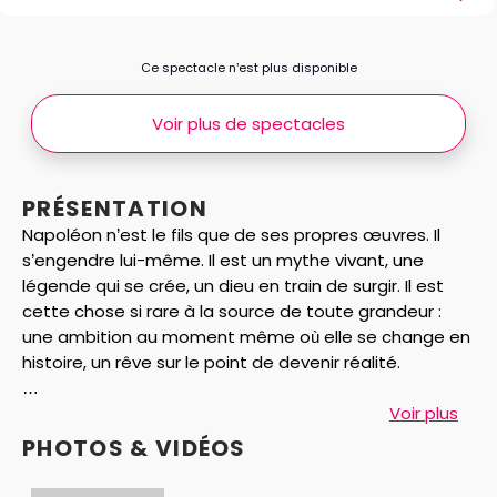
Ce spectacle n’est plus disponible
Voir plus de spectacles
PRÉSENTATION
Napoléon n’est le fils que de ses propres œuvres. Il
s’engendre lui-même. Il est un mythe vivant, une
légende qui se crée, un dieu en train de surgir. Il est
cette chose si rare à la source de toute grandeur :
une ambition au moment même où elle se change en
histoire, un rêve sur le point de devenir réalité.
Jean d’Ormesson
, à travers une soirée improvisée et
Voir plus
imaginaire en décembre 1803 entre Bonaparte et son
PHOTOS & VIDÉOS
fidèle deuxième consul Cambacérès, a tenté de saisir
l’instant où Napoléon, adulé par les Français qu’il a tiré