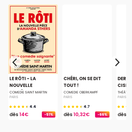
LE RÔTI - LA
CHÉRI, ON SE DIT
DERNI
NOUVELLE
TOUT !
CISEA
COMÉDIE...
COMEDIE SAINT MARTIN
COMEDIE OBERKAMPF
THÉÂTRE
PARIS
PARIS
PARIS
4.4
4.7
dès
14€
dès
10,32€
dès
2
-51%
-66%