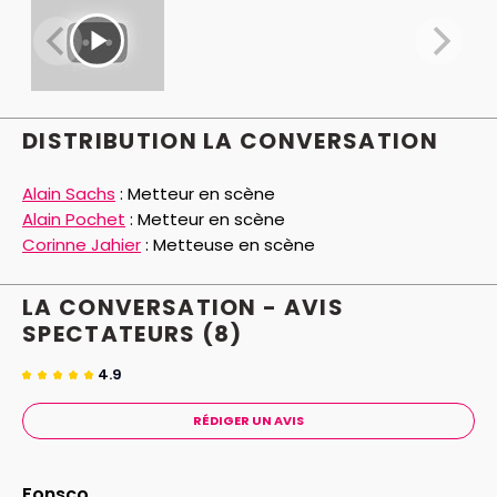
de l’abîme, décide de devenir Empereur !
Un coup de folie, un pari fou et apparemment
impossible sur l’avenir de notre pays. Il est vrai que
depuis on en a vu d’autres...
DISTRIBUTION LA CONVERSATION
Une soirée instructive, ludique et mutine à l’image de
cet auteur que nous avons tant aimé.
Alain Sachs
:
Metteur en scène
Alain Pochet
:
Metteur en scène
Corinne Jahier
:
Metteuse en scène
LA CONVERSATION - AVIS
SPECTATEURS
(8)
4.9
RÉDIGER UN AVIS
Fonsco