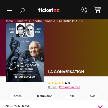
Home
Théâtre
Théâtre Comédie
LA CONVERSATION
LA CONVERSATION
4.9
8 avis
Rédiger un avis
Photos
Distribution
Salle
Avis
INFORMATIONS