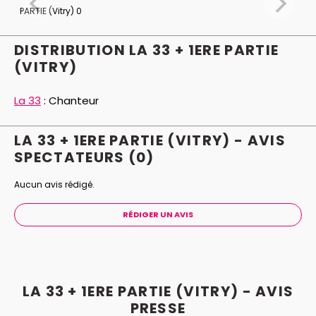
de
La panthère rose
de Henry Mancini – qui a allumé
les pistes de danse partout dans le monde. Leur
musique est une invitation à la fête et ce n’est pas
DISTRIBUTION LA 33 + 1ERE PARTIE
pour rien que leurs concerts figurent parmi les plus
(VITRY)
spectaculaires de la scène latina.
La 33
:
Chanteur
Photographies ©Fernanda Pineda & Hanz
Rippe ©Sebastian Bravo Guerrero
LA 33 + 1ERE PARTIE (VITRY) - AVIS
SPECTATEURS
(0)
Aucun avis rédigé.
RÉDIGER UN AVIS
LA 33 + 1ERE PARTIE (VITRY) - AVIS
PRESSE