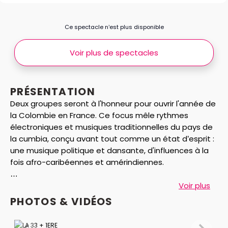
Ce spectacle n’est plus disponible
Voir plus de spectacles
PRÉSENTATION
Deux groupes seront à l'honneur pour ouvrir l'année de
la Colombie en France. Ce focus mêle rythmes
électroniques et musiques traditionnelles du pays de
la cumbia, conçu avant tout comme un état d’esprit :
une musique politique et dansante, d'influences à la
fois afro-caribéennes et amérindiennes.
Groupe colombien de salsa alternative, La 33
Voir plus
(prononcez La treinta y tres) tire son nom de la calle
PHOTOS & VIDÉOS
33, artère vitale de Bogotá. Et son succès d'une
chanson enregistrée à la blague – une version mambo