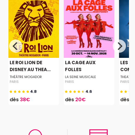
LE ROI LION DE
LA CAGE AUX
LES MI
DISNEY AU THEA...
FOLLES
COMÉD
THÉÂTRE MOGADOR
LA SEINE MUSICALE
THEATRE
PARIS
PARIS
PARIS
4.8
4.6
dès
38€
dès
20€
dès
5